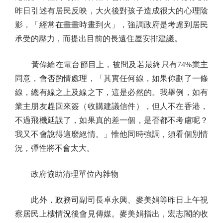
昨日引述有居民反映，大火後對孩子造成很大的心理陰
影，「經常在畫畫時畫到火」，強調政府是考慮到居民
承受的壓力，而提出目前的長遠住屋安排建議。
黃偉綸在電台節目上，被問及若最終只有74%業主
同意，會否酌情處理，「其實任何線，如果你劃了一條
線，總有線之上及線之下，這是必然的。我舉例，如有
業主朋友趕回來簽（收購建議信件），但人不在香港，
不過飛機延誤了，如果真的差一個，是否都不考慮呢？
我又不會說得這麼絕情。」惟他同時強調，須看個別情
況，彈性將不會太大。
政府協助清理單位內雜物
此外，政務司副司長卓永興、麥美娟等昨日上午視
察居民上樓情況後會見傳媒。麥美娟指出，宏志閣的收