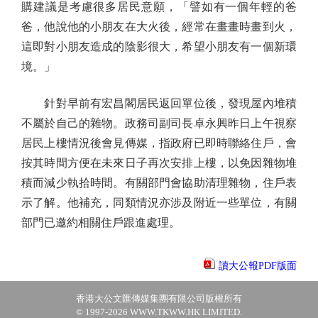
購建議是考慮很多居民意願，「譬如有一個年輕的爸
爸，他說他的小朋友在大火後，經常在畫畫時畫到火，
這即對小朋友造成的陰影很大，希望小朋友有一個新環
境。」
針對早前有宏昌閣居民返回單位後，發現屋內堆積
不屬於自己的雜物。政務司副司長卓永興昨日上午視察
居民上樓情況後會見傳媒，指政府已即時聯絡住戶，會
按其時間方便在未來日子再次安排上樓，以免因雜物堆
積而減少執拾時間。有關部門會協助清理雜物，住戶表
示了解。他補充，同類情況亦涉及附近一些單位，有關
部門已邀約相關住戶跟進處理。
讀大公報PDF版面
香港大公文匯傳媒集團有限公司版權所有
© 1997-2026 WWW.TKWW.HK LIMITED.