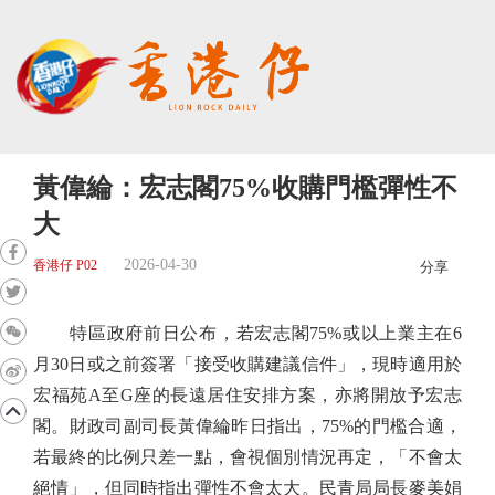
黃偉綸：宏志閣75%收購門檻彈性不
大
2026-04-30
香港仔 P02
分享
特區政府前日公布，若宏志閣75%或以上業主在6
月30日或之前簽署「接受收購建議信件」，現時適用於
宏福苑A至G座的長遠居住安排方案，亦將開放予宏志
閣。財政司副司長黃偉綸昨日指出，75%的門檻合適，
若最終的比例只差一點，會視個別情況再定，「不會太
絕情」，但同時指出彈性不會太大。民青局局長麥美娟