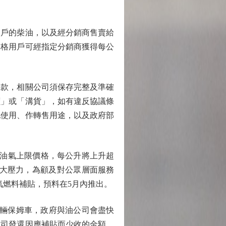
戶的柴油，以及經分銷商售賣給
資格用戶可經指定分銷商獲得每公
款，相關公司須保存完整及準確
價」或「溝貨」，如有違反協議條
地使用、作轉售用途，以及政府部
油氣上限價格，每公升將上升超
較大壓力，為顧及對公眾層面服務
氣燃料補貼，預料在5月內推出。
70輛保姆車，政府與油公司會盡快
公司發還因應補貼而少收的金額，