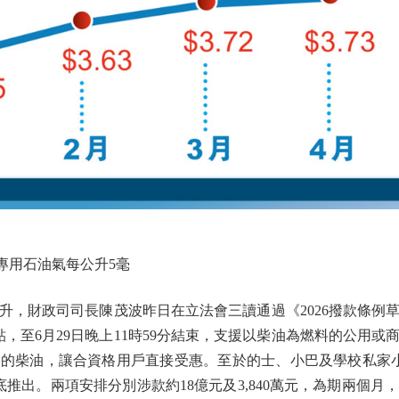
專用石油氣每公升5毫
財政司司長陳茂波昨日在立法會三讀通過《2026撥款條例
貼，至6月29日晚上11時59分結束，支援以柴油為燃料的公用
的柴油，讓合資格用戶直接受惠。至於的士、小巴及學校私家
推出。兩項安排分別涉款約18億元及3,840萬元，為期兩個