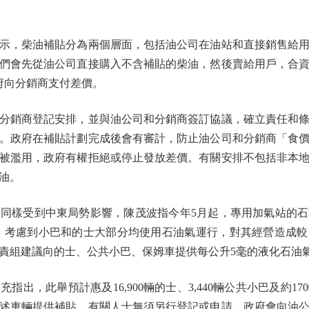
，柴油補貼分為兩個層面，包括油公司在油站和直接銷售給用
們會先從油公司直接購入不含補貼的柴油，然後賣給用戶，合
府向分銷商支付差價。
銷商登記安排，並與油公司和分銷商簽訂協議，確立責任和條
。政府在補貼計劃完成後會有審計，防止油公司和分銷商「食
被濫用，政府有權拒絕或停止發放差價。有關安排不包括非本
油。
樣受到中東局勢影響，陳茂波指今年5月起，專用加氣站的石
%。考慮到小巴和的士大部分均使用石油氣運行，對其經營造成
責組建議向的士、公共小巴、保姆車提供每公升5毫的液化石油
，此舉預計惠及16,900輛的士、3,440輛公共小巴及約1
述車輛提供補貼，有關人士無須另行登記或申請，政府會向油