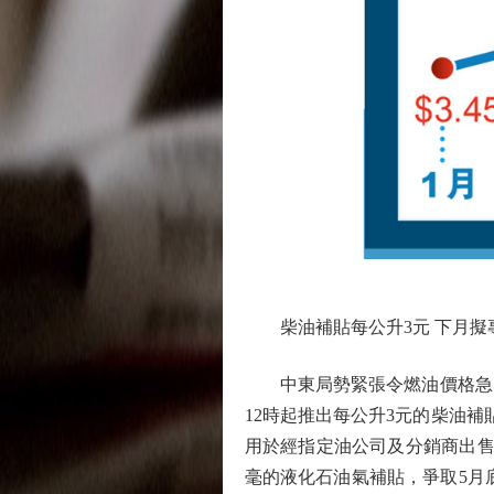
柴油補貼每公升3元 下月擬
中東局勢緊張令燃油價格急升，
12時起推出每公升3元的柴油補
用於經指定油公司及分銷商出售
毫的液化石油氣補貼，爭取5月底