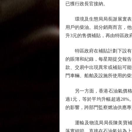
已獲行政長官接納。
環境及生態局局長謝展寰表示
用戶的柴油。就分銷商而言，他
升3元的售價補貼，再由特區政
特區政府在補貼計劃下設有分
的賬簿和紀錄，每星期提交報告
款、交易中出現異常或補貼可能
門車輛、船舶及設施所使用的柴
另一方面，香港石油氣價格同
過1元，等於平均升幅超過28
的影響，跨部門監察燃油供應專
運輸及物流局局長陳美寶補充指出
落實細節，直接在石油氣站為上