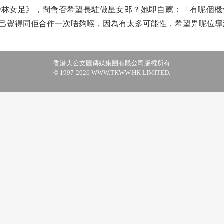
女足》，問會否希望長駐做星女郎？她即自薦：「有呢個機
己覺得同佢合作一次唔夠喉，因為有太多可能性，希望畀呢位導
香港大公文匯傳媒集團有限公司版權所有
© 1997-2026 WWW.TKWW.HK LIMITED.