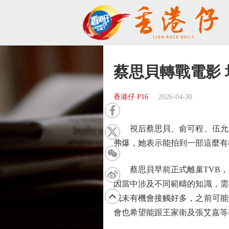
蔡思貝轉戰電影
香港仔 P16
2026-04-30
視后蔡思貝、俞可程、伍允龍及
弗爆，她表示能拍到一部這麼有
蔡思貝早前正式離巢TVB，
因當中涉及不同範疇的知識，需
我未有機會接觸好多，之前可能
會也希望能跟王家衛及張艾嘉等