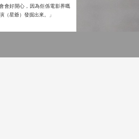
會會好開心，因為佢係電影界嘅
演（星爺）發掘出來。」