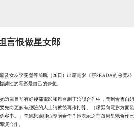
 坦言恨做星女郎
女友李蔓瑩等前晚（28日）出席電影《穿PRADA的惡魔2
標誌性的電影是自己的夢想。
她透露目前有好幾部電影和舞台劇正洽談合作中，問到會否自組
要先向更多有經驗的人士請教後再作打算。（嚟緊向電影方面
係客串。」問到想跟哪位導演合作？她表示之前跟周星馳合作
導演合作。