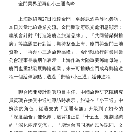
金門業界望再創小三通高峰
上海踩線團27日抵達金門，至經武酒窖等地參訪，
28日與當地旅遊業交流。金門縣政府觀光處消息顯示：
座談會針對「打造滬廈金旅遊品牌」、「共同營銷與推
廣」等議題進行對話，期待整合上海、廈門與金門三地
資源，「再創小三通旅遊高峰」。金門縣旅行商業同業
公會理事長翁炳信表示：上海作為大陸重要郵輪母港，
廈門也重點發展郵輪產業，未來可推動金門成為郵輪遊
程一個延伸節點，透過「郵輪+小三通」延伸進程。
聯合國開發計劃署項目主任、中國旅遊研究院研究
員黃璜在接受中通社專訪時表示，旅遊在「小三通」中
扮演的角色，從過去的「互通有無」升級到了如今的
「深度融合」催化劑，這背後正是「十五五」規劃強調
的「深化兩岸交流」、「增進台灣同胞的民族認同、文