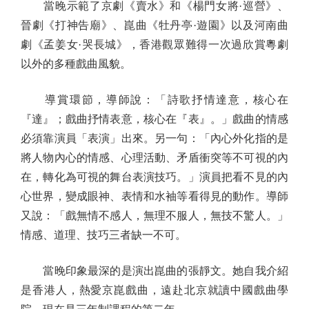
當晚示範了京劇《賣水》和《楊門女將·巡營》、
晉劇《打神告廟》、崑曲《牡丹亭·遊園》以及河南曲
劇《孟姜女·哭長城》，香港觀眾難得一次過欣賞粵劇
以外的多種戲曲風貌。
導賞環節，導師說：「詩歌抒情達意，核心在
『達』；戲曲抒情表意，核心在『表』。」戲曲的情感
必須靠演員「表演」出來。另一句：「內心外化指的是
將人物內心的情感、心理活動、矛盾衝突等不可視的內
在，轉化為可視的舞台表演技巧。」演員把看不見的內
心世界，變成眼神、表情和水袖等看得見的動作。導師
又說：「戲無情不感人，無理不服人，無技不驚人。」
情感、道理、技巧三者缺一不可。
當晚印象最深的是演出崑曲的張靜文。她自我介紹
是香港人，熱愛京崑戲曲，遠赴北京就讀中國戲曲學