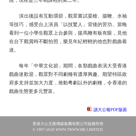
院，現在是三年制課程的第二年。
演出後設有互動環節，觀眾嘗試耍槍、揚鞭、水袖
等技巧，感受台上演員「以技驚人」背後的苦功。當晚
看到一位小學生觀眾上台參與，揚馬鞭有板有眼，見他
在台下觀賞時不斷拍照，樂見年紀輕輕的他也對戲曲着
迷。
每年「中華文化節」期間，各類戲曲表演大受香港
戲曲迷歡迎，觀眾對不同劇種有濃厚興趣。期望特區政
府多支持並加大力度，推動粵劇以外的劇種，令香港的
戲曲生態更多元豐富。
讀大公報PDF版面
香港大公文匯傳媒集團有限公司版權所有
© 1997-2026 WWW.TKWW.HK LIMITED.