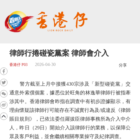
律師行捲碰瓷黨案 律師會介入
2026-04-30
香港仔 P03
分享
警方截至上月中接獲430宗涉及「新型碰瓷黨」交
通意外索償個案，據悉位於旺角的林逸華律師行被指牽
涉其中。香港律師會昨指在調查中有初步證據顯示，有
理由懷疑該律師行可能存在不誠實行為及/或違反《律師
賬目規則》，已依法委任羅拔臣律師事務所為介入中介
人，昨日（29日）開始介入該律師行的業務，以保障公
眾及客戶利益，並會繼續相關專業操守及紀律調查。