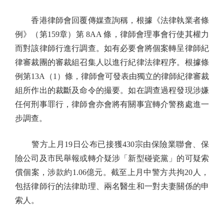
香港律師會回覆傳媒查詢稱，根據《法律執業者條
例》（第159章）第 8AA 條，律師會理事會行使其權力
而對該律師行進行調查。如有必要會將個案轉呈律師紀
律審裁團的審裁組召集人以進行紀律法律程序。根據條
例第13A（1）條，律師會可發表由獨立的律師紀律審裁
組所作出的裁斷及命令的撮要。如在調查過程發現涉嫌
任何刑事罪行，律師會亦會將有關事宜轉介警務處進一
步調查。
警方上月19日公布已接獲430宗由保險業聯會、保
險公司及市民舉報或轉介疑涉「新型碰瓷黨」的可疑索
償個案，涉款約1.06億元。截至上月中警方共拘20人，
包括律師行的法律助理、兩名醫生和一對夫妻關係的申
索人。