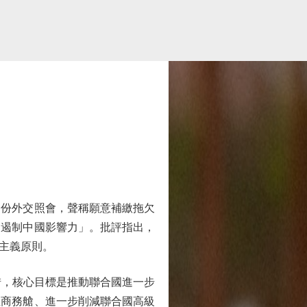
份外交照會，聲稱願意補繳拖欠
「遏制中國影響力」。批評指出，
主義原則。
措，核心目標是推動聯合國進一步
坐商務艙、進一步削減聯合國高級