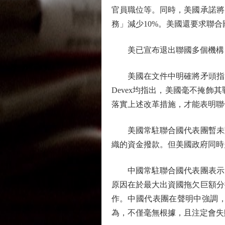
官員職位等。同時，美國承諾將
務」減少10%。美國還要求聯
美已宣布退出聯國多個機構
美國在文件中明確將矛頭指向
Devex均指出，美國毫不掩
落實上述改革措施，才能表明聯
美國常駐聯合國代表團暫未對
織的資金撥款。但美國政府同時
中國常駐聯合國代表團表示，
原因在於最大出資國拖欠巨額分
作。中國代表團在聲明中強調
為，不僅毫無根據，且注定會失