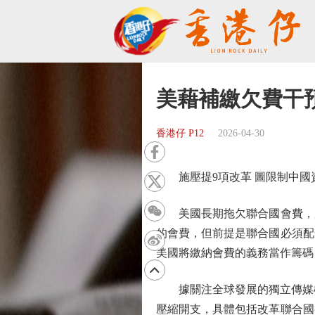
美藉補繳欠費干
香港仔 P12
2026-04-30
施壓提9項改革 圖限制中國
美國長期拖欠聯合國會費，加
的會費，但前提是聯合國必須配
美國將繳納會費的義務當作籌碼
據關注全球發展的獨立傳媒機構
壓縮開支，具體包括改革聯合國