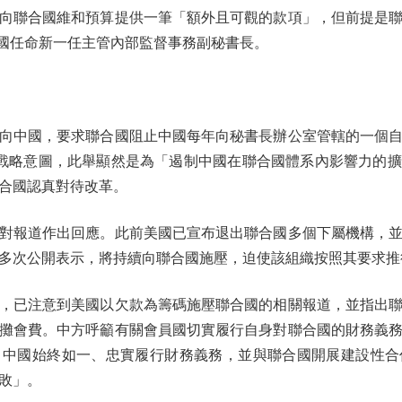
向聯合國維和預算提供一筆「額外且可觀的款項」，但前提是
合國任命新一任主管內部監督事務副秘書長。
中國，要求聯合國阻止中國每年向秘書長辦公室管轄的一個自
飾其戰略意圖，此舉顯然是為「遏制中國在聯合國體系內影響力的
合國認真對待改革。
報道作出回應。此前美國已宣布退出聯合國多個下屬機構，並
多次公開表示，將持續向聯合國施壓，迫使該組織按照其要求推
已注意到美國以欠款為籌碼施壓聯合國的相關報道，並指出聯
攤會費。中方呼籲有關會員國切實履行自身對聯合國的財務義
，中國始終如一、忠實履行財務義務，並與聯合國開展建設性合
敗」。