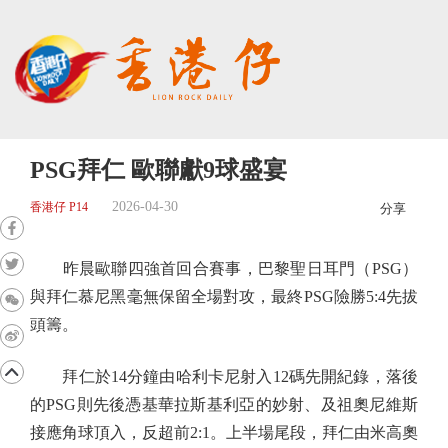
PSG拜仁 歐聯獻9球盛宴
2026-04-30
香港仔 P14
分享
昨晨歐聯四強首回合賽事，巴黎聖日耳門（PSG）
與拜仁慕尼黑毫無保留全場對攻，最終PSG險勝5:4先拔
頭籌。
拜仁於14分鐘由哈利卡尼射入12碼先開紀錄，落後
的PSG則先後憑基華拉斯基利亞的妙射、及祖奧尼維斯
接應角球頂入，反超前2:1。上半場尾段，拜仁由米高奧