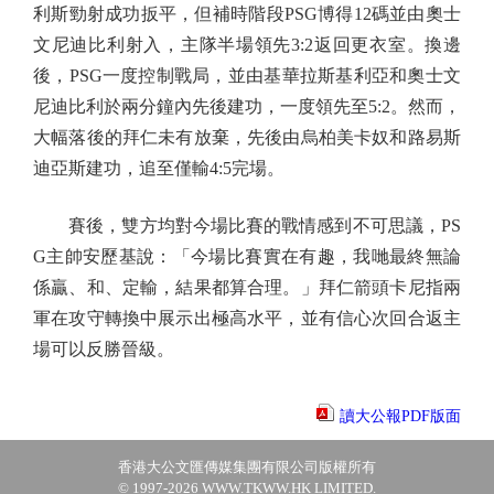
利斯勁射成功扳平，但補時階段PSG博得12碼並由奧士
文尼迪比利射入，主隊半場領先3:2返回更衣室。換邊
後，PSG一度控制戰局，並由基華拉斯基利亞和奧士文
尼迪比利於兩分鐘內先後建功，一度領先至5:2。然而，
大幅落後的拜仁未有放棄，先後由烏柏美卡奴和路易斯
迪亞斯建功，追至僅輸4:5完場。
賽後，雙方均對今場比賽的戰情感到不可思議，PS
G主帥安歷基說：「今場比賽實在有趣，我哋最終無論
係贏、和、定輸，結果都算合理。」拜仁箭頭卡尼指兩
軍在攻守轉換中展示出極高水平，並有信心次回合返主
場可以反勝晉級。
讀大公報PDF版面
香港大公文匯傳媒集團有限公司版權所有
© 1997-2026 WWW.TKWW.HK LIMITED.