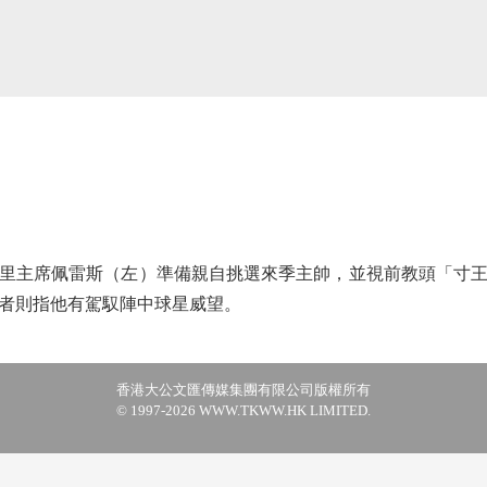
主席佩雷斯（左）準備親自挑選來季主帥，並視前教頭「寸王
者則指他有駕馭陣中球星威望。
香港大公文匯傳媒集團有限公司版權所有
© 1997-2026 WWW.TKWW.HK LIMITED.