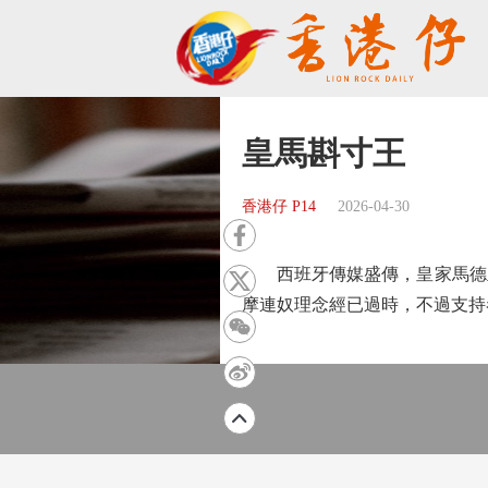
皇馬斟寸王
香港仔 P14
2026-04-30
西班牙傳媒盛傳，皇家馬德里
摩連奴理念經已過時，不過支持