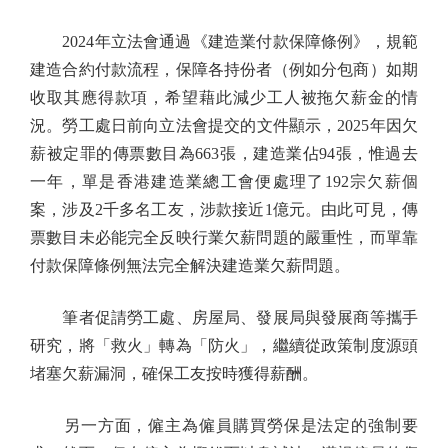
2024年立法會通過《建造業付款保障條例》，規範
建造合約付款流程，保障各持份者（例如分包商）如期
收取其應得款項，希望藉此減少工人被拖欠薪金的情
況。勞工處日前向立法會提交的文件顯示，2025年因欠
薪被定罪的傳票數目為663張，建造業佔94張，惟過去
一年，單是香港建造業總工會便處理了192宗欠薪個
案，涉及2千多名工友，涉款接近1億元。由此可見，傳
票數目未必能完全反映行業欠薪問題的嚴重性，而單靠
付款保障條例無法完全解決建造業欠薪問題。
筆者促請勞工處、房屋局、發展局與發展商等攜手
研究，將「救火」轉為「防火」，繼續從政策制度源頭
堵塞欠薪漏洞，確保工友按時獲得薪酬。
另一方面，僱主為僱員購買勞保是法定的強制要