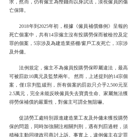
求，然而，仍有僱主為慳錢而以身試法，漠視僱員的傷
亡保障。
2018年到2025年初，根據《僱員補償條例》呈報的
死亡個案中，共有14宗僱主沒有投購勞保而被檢控及定
罪的個案，5宗涉及為建造業搭棚/窗戶工友死亡，3宗涉
及外傭。
法例規定，僱主不為僱員投購勞保即屬違法，最高
可被罰款10萬元及監禁兩年。 然而，上述提到的14宗個
案，僅1宗判監緩刑，所有個案的罰款只介乎2,500元至
2.5萬元，完全未能反映僱員失去寶貴生命、家屬無法獲
得勞保補償的嚴重性，對僱主可謂全無阻嚇。
促請勞工處特別跟進建造業工友及外傭未獲投購勞
保的問題，同時加強關注相關判刑，遇有判罰過輕，須
積極主動同律政司商討上訴。事實上，違例僱主在定罪