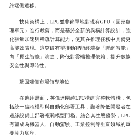
終端側遷移。
技術架構上，LPU並非簡單地對現有GPU（圖形處
理單元）進行裁剪，而是基於全新的異構計算設計，強
化張量加速與稀疏計算能力，使其在推理任務中具備更
高能效表現。這突破有望推動智能終端從「聯網智能」
向「原生智能」演進，降低對雲端推理依賴，提升數據
安全性與即時性。
鞏固端側市場領導地位
在應用層面，英偉達圍繞LPU構建完整軟體棧，包
括統一編程模型與自動化部署工具，顯著降低開發者在
邊緣設備上部署複雜模型門檻。結合其生態優勢，LPU
有望成為機器人、自動駕駛、工業控制等垂直領域的重
要算力底座。