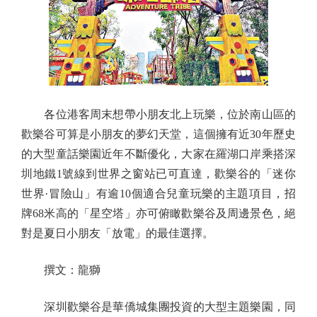
各位港客周末想帶小朋友北上玩樂，位於南山區的
歡樂谷可算是小朋友的夢幻天堂，這個擁有近30年歷史
的大型童話樂園近年不斷優化，大家在羅湖口岸乘搭深
圳地鐵1號線到世界之窗站已可直達，歡樂谷的「迷你
世界·冒險山」有逾10個適合兒童玩樂的主題項目，招
牌68米高的「星空塔」亦可俯瞰歡樂谷及周邊景色，絕
對是夏日小朋友「放電」的最佳選擇。
撰文：龍獅
深圳歡樂谷是華僑城集團投資的大型主題樂園，同