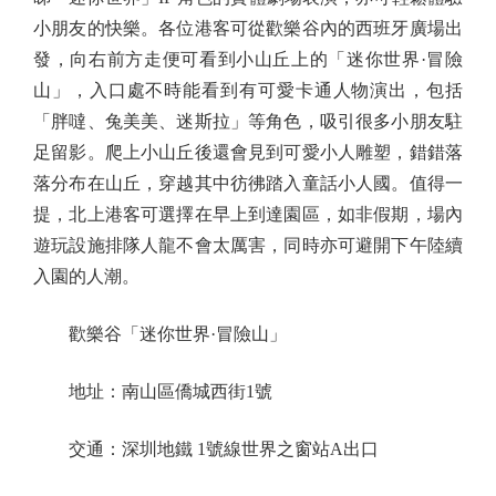
小朋友的快樂。各位港客可從歡樂谷內的西班牙廣場出
發，向右前方走便可看到小山丘上的「迷你世界·冒險
山」，入口處不時能看到有可愛卡通人物演出，包括
「胖噠、兔美美、迷斯拉」等角色，吸引很多小朋友駐
足留影。爬上小山丘後還會見到可愛小人雕塑，錯錯落
落分布在山丘，穿越其中彷彿踏入童話小人國。值得一
提，北上港客可選擇在早上到達園區，如非假期，場內
遊玩設施排隊人龍不會太厲害，同時亦可避開下午陸續
入園的人潮。
歡樂谷「迷你世界·冒險山」
地址：南山區僑城西街1號
交通：深圳地鐵 1號線世界之窗站A出口