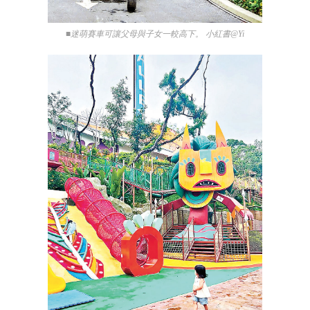
■迷萌賽車可讓父母與子女一較高下。 小紅書@Yi