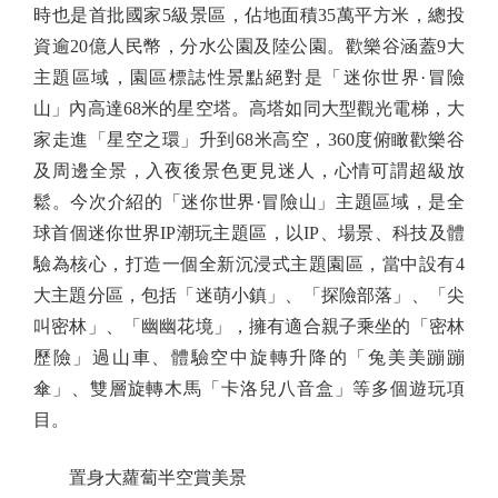
時也是首批國家5級景區，佔地面積35萬平方米，總投
資逾20億人民幣，分水公園及陸公園。歡樂谷涵蓋9大
主題區域，園區標誌性景點絕對是「迷你世界·冒險
山」內高達68米的星空塔。高塔如同大型觀光電梯，大
家走進「星空之環」升到68米高空，360度俯瞰歡樂谷
及周邊全景，入夜後景色更見迷人，心情可謂超級放
鬆。今次介紹的「迷你世界·冒險山」主題區域，是全
球首個迷你世界IP潮玩主題區，以IP、場景、科技及體
驗為核心，打造一個全新沉浸式主題園區，當中設有4
大主題分區，包括「迷萌小鎮」、「探險部落」、「尖
叫密林」、「幽幽花境」，擁有適合親子乘坐的「密林
歷險」過山車、體驗空中旋轉升降的「兔美美蹦蹦
傘」、雙層旋轉木馬「卡洛兒八音盒」等多個遊玩項
目。
置身大蘿蔔半空賞美景