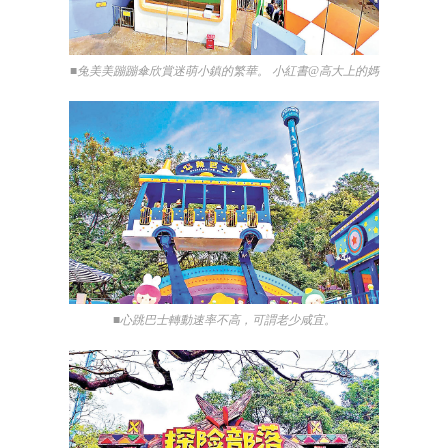
■兔美美蹦蹦傘欣賞迷萌小鎮的繁華。 小紅書@高大上的媽
■心跳巴士轉動速率不高，可謂老少咸宜。