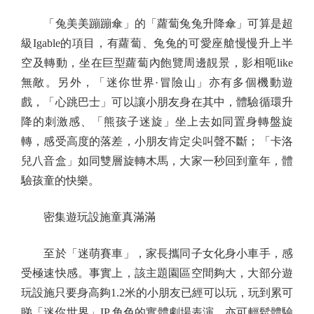
「兔美美蹦蹦傘」的「蘿蔔兔兔升降傘」可算是超
級Igable的項目，有蘿蔔、兔兔的可愛座艙慢慢升上半
空及轉動，坐在巨型蘿蔔內飽覽周邊靚景，影相呃like
無敵。另外，「迷你世界·冒險山」亦有多個機動遊
戲，「心跳巴士」可以讓小朋友身在其中，體驗循環升
降的刺激感、「熊孩子迷旋」坐上去如同置身轉盤旋
轉，感受高度的落差，小朋友肯定尖叫聲不斷；「卡洛
兒八音盒」如同雙層旋轉木馬，大家一秒回到童年，體
驗孩童的快樂。
密集遊玩設施童真滿滿
至於「迷萌賽車」，家長攜同子女化身小車手，感
受極速快感。事實上，該主題園區空間夠大，大部分遊
玩設施只要身高夠1.2米的小朋友已經可以玩，玩到累可
睇「迷你世界」IP 角色的實體劇場表演，亦可輕鬆體驗