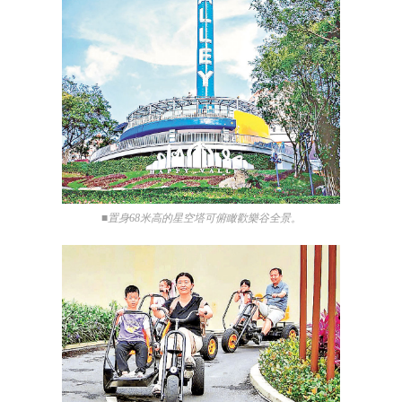
■置身68米高的星空塔可俯瞰歡樂谷全景。