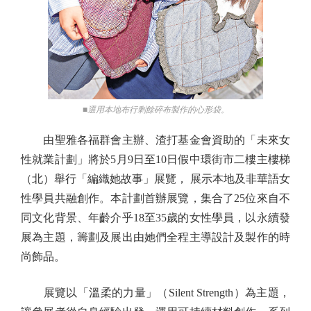
■選用本地布行剩餘碎布製作的心形袋。
由聖雅各福群會主辦、渣打基金會資助的「未來女
性就業計劃」將於5月9日至10日假中環街市二樓主樓梯
（北）舉行「編織她故事」展覽， 展示本地及非華語女
性學員共融創作。本計劃首辦展覽，集合了25位來自不
同文化背景、年齡介乎18至35歲的女性學員，以永續發
展為主題，籌劃及展出由她們全程主導設計及製作的時
尚飾品。
展覽以「溫柔的力量」（Silent Strength）為主題，