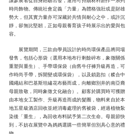
讓參展者從自身經驗出發，運用可持續材料創作一系列
時尚飾物。傳統社會定義「力量」為體格強壯或是財雄
勢大，但其實力量亦可深藏於共情與耐心之中，或許沉
靜，卻無比堅韌，正如母親養育孩子時展示出的愛與包
容。
展覽期間，三款由學員設計的時尚環保產品將同場
發售，包括心形袋（選用本地布行剩餘碎布，象徵關係
重塑與重生）、手帶環保袋（由舊牛仔褲升級再造，可
作時尚手帶，拆開變成環保袋），以及鎖匙扣（糅合中
國繩結和巴基斯坦繡花布藝而成，向離鄉別井的南亞裔
母親致敬，同時象徵文化融合）。顧客於購買時可獲贈
由本地女工製作、升級再造而成的髮圈，物料來自於本
地五星級酒店回收並經消毒處理的舊被袋，經過植物紮
染後「重生」，為回收布料賦予第二次生命。母親節快
到，不妨在展覽中為媽媽選購一些簡單但別具心意的禮
物。