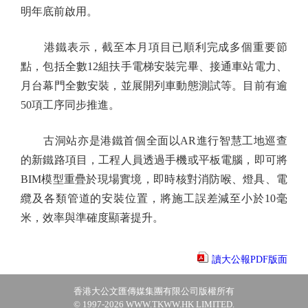
明年底前啟用。
港鐵表示，截至本月項目已順利完成多個重要節
點，包括全數12組扶手電梯安裝完畢、接通車站電力、
月台幕門全數安裝，並展開列車動態測試等。目前有逾
50項工序同步推進。
古洞站亦是港鐵首個全面以AR進行智慧工地巡查
的新鐵路項目，工程人員透過手機或平板電腦，即可將
BIM模型重疊於現場實境，即時核對消防喉、燈具、電
纜及各類管道的安裝位置，將施工誤差減至小於10毫
米，效率與準確度顯著提升。
讀大公報PDF版面
香港大公文匯傳媒集團有限公司版權所有
© 1997-2026 WWW.TKWW.HK LIMITED.