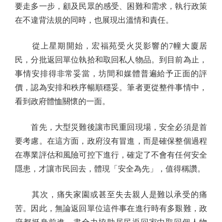
要走多一步，顧及民眾的感受、困難和需求，執行政策
在不違背法規的同時，也展現出溫情和責任。
從上星期開始，宏福苑受火災影響的7幢大廈居
民，分批返回單位執拾和取回私人物品。到目前為止，
事情安排得非常妥當，坊間和媒體普遍給予正面的評
價，認為安排和秩序暢順穩妥。筆者更從整件事情中，
看到政府體恤關懷的一面。
首先，大型災難後讓市民重回現場，安全必須是首
要考慮。在這方面，政府沒有冒進，而是確保整個過程
在專業評估和風險可控下進行，確定了不會有任何安全
隱患，才讓市民回去，體現「安全為先」，值得稱讚。
其次，痛失家園或甚至失去親人是難以承受的痛
苦。因此，無論返回單位這件事在進行時有多艱難，政