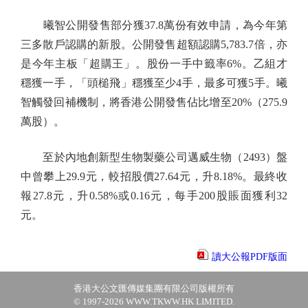
曦智公開發售部分獲37.8萬份有效申請，為今年第
三多散戶認購的新股。公開發售超額認購5,783.7倍，亦
是今年主板「超購王」。股份一手中籤率6%。乙組才
穩獲一手，「頭槌飛」穩獲至少4手，最多可獲5手。曦
智觸發回補機制，將香港公開發售佔比增至20%（275.9
萬股）。
至於內地創新型生物製藥公司邁威生物（2493）盤
中曾攀上29.9元，較招股價27.64元，升8.18%。最終收
報27.8元，升0.58%或0.16元，每手200股賬面獲利32
元。
讀大公報PDF版面
香港大公文匯傳媒集團有限公司版權所有
© 1997-2026 WWW.TKWW.HK LIMITED.