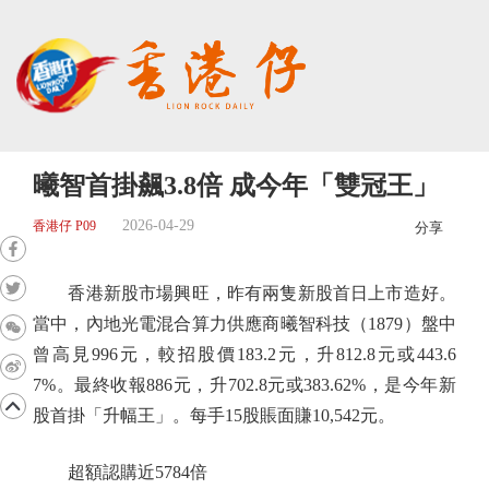
曦智首掛飆3.8倍 成今年「雙冠王」
2026-04-29
香港仔 P09
分享
香港新股市場興旺，昨有兩隻新股首日上市造好。
當中，內地光電混合算力供應商曦智科技（1879）盤中
曾高見996元，較招股價183.2元，升812.8元或443.6
7%。最終收報886元，升702.8元或383.62%，是今年新
股首掛「升幅王」。每手15股賬面賺10,542元。
超額認購近5784倍