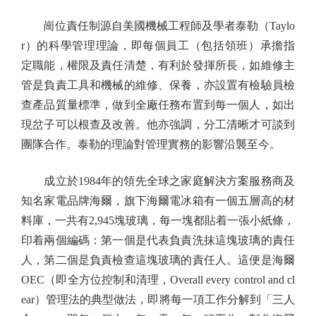
崗位責任制源自美國機械工程師及學者泰勒（Taylo
r）的科學管理理論，即每個員工（包括領班）承擔指
定職能，權限及責任清楚，有利於發揮所長，如維修主
管是負責工具和機械的維修、保養，亦設置有檢驗員檢
查產品質量標準，做到全廠任務布置到每一個人，如出
現岔子可以根查及改善。他亦強調，分工清晰才可談到
團隊合作。泰勒的理論對管理實務的影響沿襲至今。
成立於1984年的領先全球之家庭解決方案服務商及
知名家電品牌海爾，旗下海爾電冰箱有一個五層高的材
料庫，一共有2,945塊玻璃，每一塊都貼着一張小紙條，
印着兩個編碼：第一個是代表負責洗抹這塊玻璃的責任
人，第二個是負責檢查這塊玻璃的責任人。這便是海爾
OEC（即全方位控制和清理，Overall every control and cl
ear）管理法的典型做法，即將每一項工作分解到「三人