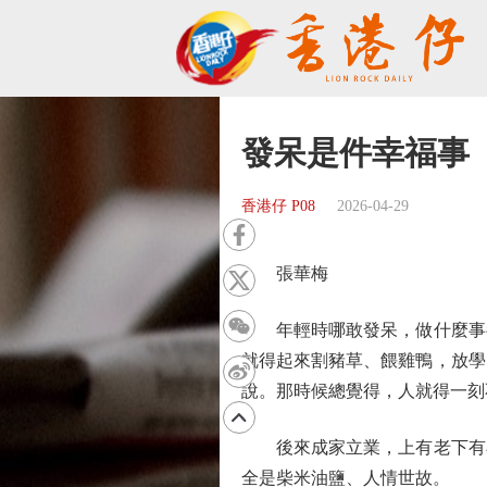
發呆是件幸福事
香港仔 P08
2026-04-29
張華梅
年輕時哪敢發呆，做什麼事都
就得起來割豬草、餵雞鴨，放學
說。那時候總覺得，人就得一刻
後來成家立業，上有老下有小
全是柴米油鹽、人情世故。