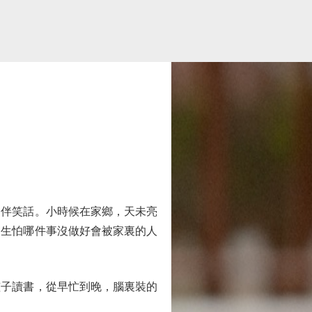
伴笑話。小時候在家鄉，天未亮
，生怕哪件事沒做好會被家裏的人
子讀書，從早忙到晚，腦裏裝的