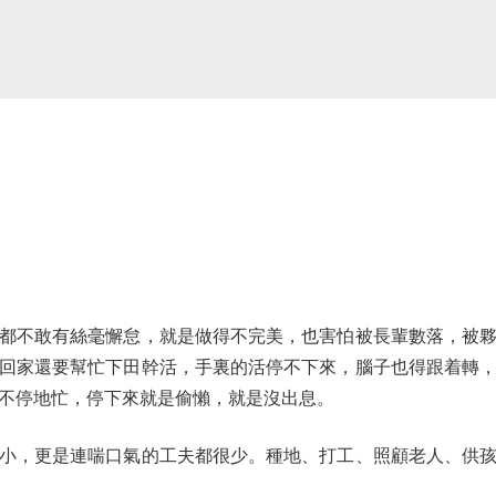
不敢有絲毫懈怠，就是做得不完美，也害怕被長輩數落，被夥
回家還要幫忙下田幹活，手裏的活停不下來，腦子也得跟着轉
不停地忙，停下來就是偷懶，就是沒出息。
，更是連喘口氣的工夫都很少。種地、打工、照顧老人、供孩