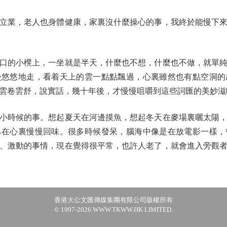
業，老人也身體健康，家裏沒什麼操心的事，我終於能慢下來
的小櫈上，一坐就是半天，什麼也不想，什麼也不做，就單純
慢悠悠地走，看着天上的雲一點點飄過，心裏雖然也有點空洞的
雲卷雲舒，說實話，幾十年後，才慢慢咀嚼到這些詞匯的美妙滋
時候的事。想起夏天在河邊摸魚，想起冬天在麥場裏曬太陽，
己在心裏慢慢回味。很多時候發呆，腦海中像是在放電影一樣，
、激動的事情，現在覺得很平常，也許人老了，就會進入旁觀
香港大公文匯傳媒集團有限公司版權所有
© 1997-2026 WWW.TKWW.HK LIMITED.