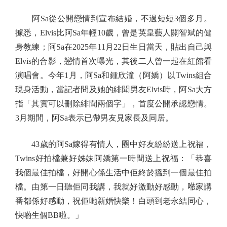
阿Sa從公開戀情到宣布結婚，不過短短3個多月。
據悉，Elvis比阿Sa年輕10歲，曾是英皇藝人關智斌的健
身教練；阿Sa在2025年11月22日生日當天，貼出自己與
Elvis的合影，戀情首次曝光，其後二人曾一起在紅館看
演唱會。今年1月，阿Sa和鍾欣潼（阿嬌）以Twins組合
現身活動，當記者問及她的緋聞男友Elvis時，阿Sa大方
指「其實可以刪除緋聞兩個字」，首度公開承認戀情。
3月期間，阿Sa表示已帶男友見家長及同居。
43歲的阿Sa嫁得有情人，圈中好友紛紛送上祝福，
Twins好拍檔兼好姊妹阿嬌第一時間送上祝福：「恭喜
我個最佳拍檔，好開心係生活中佢終於搵到一個最佳拍
檔。由第一日聽佢同我講，我就好激動好感動，𠵱家講
番都係好感動，祝佢哋新婚快樂！白頭到老永結同心，
快啲生個BB啦。」