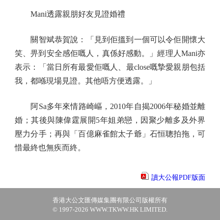
Mani透露親朋好友見證婚禮
關智斌恭賀說：「見到佢搵到一個可以令佢開懷大
笑、畀到安全感佢嘅人，真係好感動。」經理人Mani亦
表示：「當日所有最愛佢嘅人、最close嘅摯愛親朋包括
我，都喺現場見證。其他唔方便透露。」
阿Sa多年來情路崎嶇，2010年自揭2006年秘婚並離
婚；其後與陳偉霆展開5年姐弟戀，因聚少離多及外界
壓力分手；再與「百億麻雀館太子爺」石恒聰拍拖，可
惜最終也無疾而終。
讀大公報PDF版面
香港大公文匯傳媒集團有限公司版權所有
© 1997-2026 WWW.TKWW.HK LIMITED.