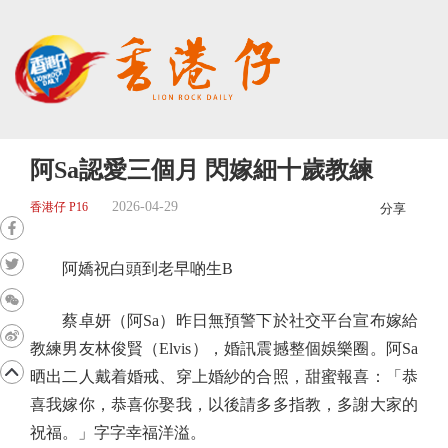
阿Sa認愛三個月 閃嫁細十歲教練
2026-04-29
香港仔 P16
分享
阿嬌祝白頭到老早啲生B
蔡卓妍（阿Sa）昨日無預警下於社交平台宣布嫁給
教練男友林俊賢（Elvis），婚訊震撼整個娛樂圈。阿Sa
晒出二人戴着婚戒、穿上婚紗的合照，甜蜜報喜：「恭
喜我嫁你，恭喜你娶我，以後請多多指教，多謝大家的
祝福。」字字幸福洋溢。