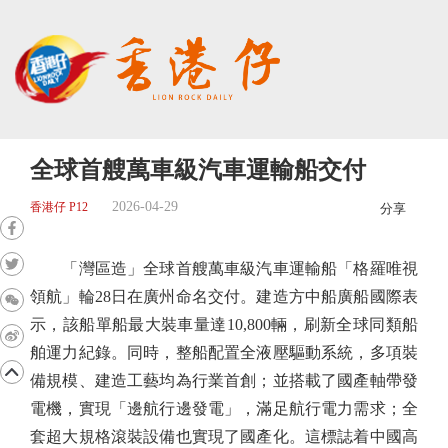
全球首艘萬車級汽車運輸船交付
2026-04-29
香港仔 P12
分享
「灣區造」全球首艘萬車級汽車運輸船「格羅唯視
領航」輪28日在廣州命名交付。建造方中船廣船國際表
示，該船單船最大裝車量達10,800輛，刷新全球同類船
舶運力紀錄。同時，整船配置全液壓驅動系統，多項裝
備規模、建造工藝均為行業首創；並搭載了國產軸帶發
電機，實現「邊航行邊發電」，滿足航行電力需求；全
套超大規格滾裝設備也實現了國產化。這標誌着中國高