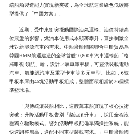
端船舶製造能力實現新突破，為全球航運業綠色低碳轉
型提供了「中國方案」。
近期，受中東衝突擾動國際油氣運輸、油價持續高
位震盪的影響，燃油車使用成本顯著攀升，直接刺激全
球對新能源汽車的需求。中船廣船國際聯合中船貿易為
韓國HMM航運建造的全球首艘10,800車汽車運輸船「格
羅唯視 領航」輪，設計14層車庫甲板，可靈活裝載電動
汽車、氫能源汽車及重型卡車等多元車型。比如，6號
甲板車庫由46塊活動甲板組成，整體面積相當於26個標
準籃球場。
「與傳統滾裝船相比，這艘萬車船實現了核心技術
突破：升降活動甲板告別『柴油頂升車』，採用全程液
壓獨立驅動模式。譬如活動甲板配備單獨操控系統，能
快速調整層高，適配不同車型裝載需求。」中船廣船國