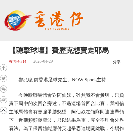
【聰擊球壇】費歷克想賣走耶馬
2026-04-29
香港仔 P14
分享
鄭兆聰 前香港足球先生、NOW Sports主持
今晚歐聯馬體會對阿仙奴，雖然我不會參與，只負
責下周中的次回合旁述，不過這場首回合比賽，我相信
主隊馬體會有更強爭勝慾望。阿仙奴在領隊阿迪達帶領
下，近期頻頻踢悶波，只以結果為重，完全不理會外界
看法。為了保留體能應付英超爭霸連場關鍵戰，今場作