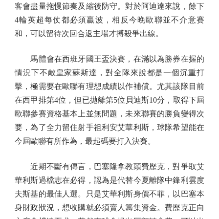
客會盡量拖慢節奏及縮後防守。對於阿迪達來說，餘下
4輪英超每仗都必須贏波，相反今晚歐聯並不介意賽
和，可以留待次回合返主場才搏殺爭出線。
馬體會在西班牙國王盃決賽，在滿以為勝券在握的
情況下不敵皇家蘇斯達，對全隊來說都是一個沉重打
擊，極需要在歐聯有理想成績以作補償。尤其該隊目前
在西甲排第4位，但已拋離第5位貝迪斯10分，取得下屆
歐聯參賽資格基本上並無問題，未來聯賽的勝負變得次
要，為了全力留住射手祖利安艾華利斯，球隊希望能在
今屆歐聯有所作為，最起碼要打入決賽。
近期不斷有傳言，巴塞隆拿教頭費歷克，對爭取艾
華利斯過檔志在必得，認為是代替今夏離隊中鋒利雲度
夫斯基的最佳人選。只是艾華利斯身價不菲，以巴塞本
身財政狀況，想收購就必須賣人籌集資金。費歷克正向