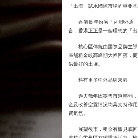
「出海」試水國際市場的重要基
香港長年扮演「內聯外通」的
言，香港正正是一個理想的「出
核心區傳統由國際品牌主導的
區舖租金較高峰期大幅回落，商
供最好的土壤。
料有更多中外品牌來港
過去幾年因零售市道轉弱，核
金及改善空置情況均具支持作用
費氣氛。
展望後市，租金有望見底回穩
港核心零售區有望重拾活力，推動