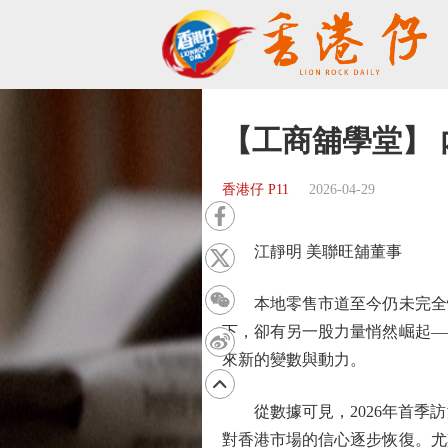
【工商舖學堂】
香港仔 P11
2026-04-29
江靜明 美聯旺舖董事
本地零售市道至今仍未完全恢
下，卻有另一股力量悄然崛起—
來新的變數與動力。
從數據可見，2026年首季訪港
對香港市場的信心逐步恢復。尤