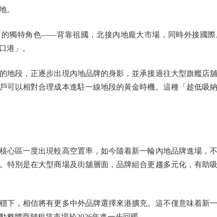
地。
獨特角色——背靠祖國，北接內地龐大市場，同時外接國際
口港」。
地段，正逐步出現內地品牌的身影，並承接過往大型旗艦店舖
戶可以相對合理成本進駐一線地段的黃金時機。這種「趁低吸
心區一度出現較高空置率，如今隨着新一輪內地品牌進場，不
。特別是在大型商場及街舖層面，品牌組合更趨多元化，有助
下，相信將有更多中外品牌選擇來港擴充。這不僅意味着新一
整體商舖租賃市場於2026年進一步回暖。