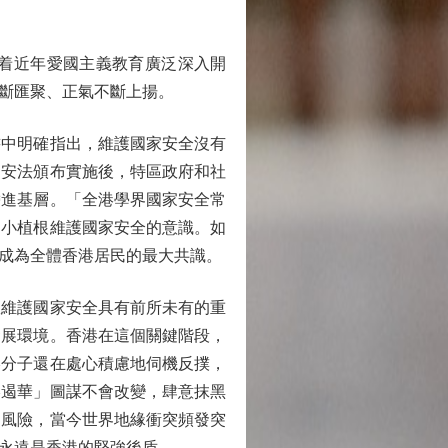
着近年愛國主義教育廣泛深入開
斷匯聚、正氣不斷上揚。
中明確指出，維護國家安全沒有
國安法頒布實施後，特區政府和社
帶進基層。「全港學界國家安全常
從小植根維護國家安全的意識。如
成為全體香港居民的最大共識。
維護國家安全具有前所未有的重
發展環境。香港在這個關鍵階段，
港分子還在處心積慮地伺機反撲，
港遏華」圖謀不會改變，肆意抹黑
的風險，當今世界地緣衝突頻發突
永遠是香港的堅強後盾。