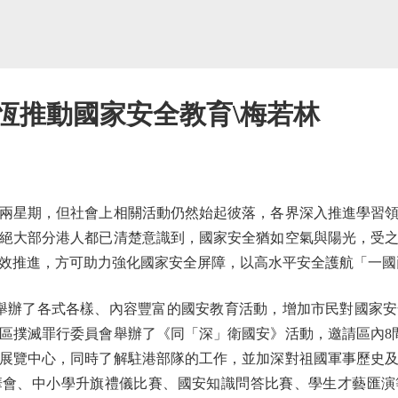
恆推動國家安全教育\梅若林
星期，但社會上相關活動仍然始起彼落，各界深入推進學習領
絕大部分港人都已清楚意識到，國家安全猶如空氣與陽光，受
效推進，方可助力強化國家安全屏障，以高水平安全護航「一國
舉辦了各式各樣、內容豐富的國安教育活動，增加市民對國家安
區撲滅罪行委員會舉辦了《同「深」衛國安》活動，邀請區內8間
展覽中心，同時了解駐港部隊的工作，並加深對祖國軍事歷史
華會、中小學升旗禮儀比賽、國安知識問答比賽、學生才藝匯演