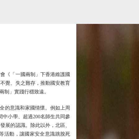
會《「一國兩制」下香港維護國
之不覺、失之難存，推動國安教育
兩制」實踐行穩致遠。
全的意識和家國情懷。例如上周
中小學、超過200名師生共同參
及發展的認識。除此以外，北區、
等活動，讓國家安全意識跳脫死