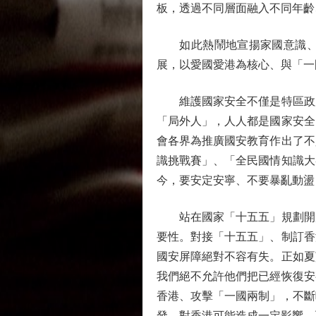
板，透過不同層面融入不同年齡
如此熱鬧地宣揚家國意識、國
展，以愛國愛港為核心、與「一
維護國家安全不僅是特區政府
「局外人」，人人都是國家安全
會各界為推廣國安教育作出了不
識挑戰賽」、「全民國情知識大
今，要安定安寧、不要暴亂動盪
站在國家「十五五」規劃開局
要性。對接「十五五」、制訂香
國安屏障絕對不容有失。正如夏
我們絕不允許他們把已經恢復安
香港、攻擊「一國兩制」，不斷
發，對香港可能造成一定影響，