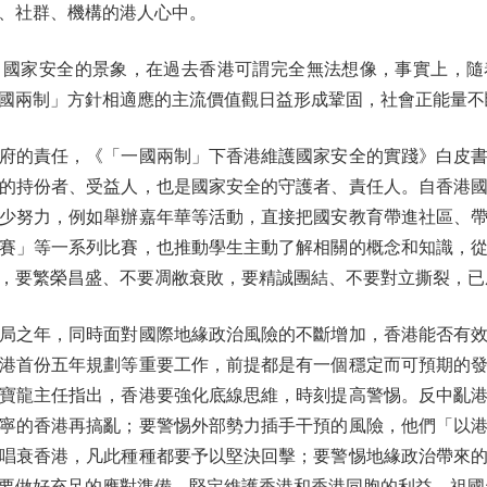
、社群、機構的港人心中。
家安全的景象，在過去香港可謂完全無法想像，事實上，隨
國兩制」方針相適應的主流價值觀日益形成鞏固，社會正能量不
的責任，《「一國兩制」下香港維護國家安全的實踐》白皮書
的持份者、受益人，也是國家安全的守護者、責任人。自香港
少努力，例如舉辦嘉年華等活動，直接把國安教育帶進社區、
賽」等一系列比賽，也推動學生主動了解相關的概念和知識，
，要繁榮昌盛、不要凋敝衰敗，要精誠團結、不要對立撕裂，已
之年，同時面對國際地緣政治風險的不斷增加，香港能否有效
港首份五年規劃等重要工作，前提都是有一個穩定而可預期的
寶龍主任指出，香港要強化底線思維，時刻提高警惕。反中亂
寧的香港再搞亂；要警惕外部勢力插手干預的風險，他們「以
唱衰香港，凡此種種都要予以堅決回擊；要警惕地緣政治帶來
要做好充足的應對準備，堅定維護香港和香港同胞的利益，祖國