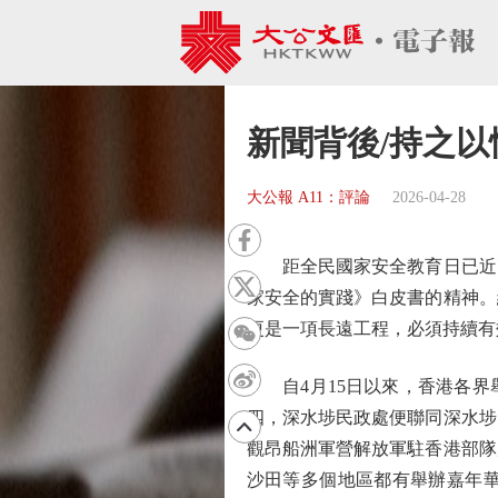
新聞背後/持之以
大公報 A11：評論
2026-04-28
距全民國家安全教育日已近兩
家安全的實踐》白皮書的精神。
更是一項長遠工程，必須持續有
自4月15日以來，香港各界
四，深水埗民政處便聯同深水埗
觀昂船洲軍營解放軍駐香港部隊
沙田等多個地區都有舉辦嘉年