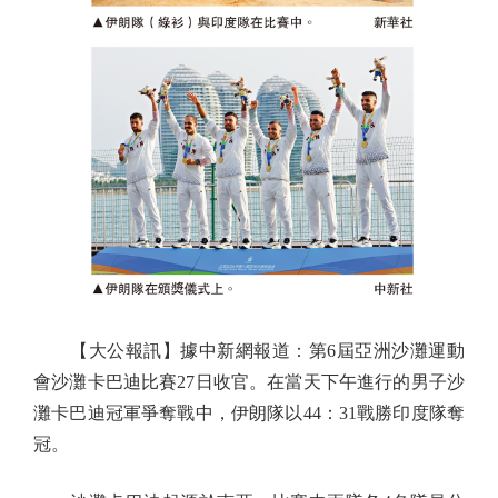
【大公報訊】據中新網報道：第6屆亞洲沙灘運動
會沙灘卡巴迪比賽27日收官。在當天下午進行的男子沙
灘卡巴迪冠軍爭奪戰中，伊朗隊以44：31戰勝印度隊奪
冠。