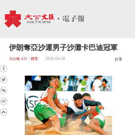
伊朗奪亞沙運男子沙灘卡巴迪冠軍
2026-04-28
大公報 A21：體育
分享