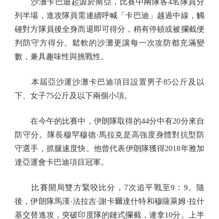
沙灘卡巴迪起源於南亞，比賽中兩隊各4名隊員分
列半場，進攻隊員需連續呼喊「卡巴迪」越過中線，觸
碰對方隊員後全身而退即可得分，稍有停頓或被攔截便
判防守方得分。鬆軟的沙灘更讓每一次攻防都充滿變
數，兼具趣味性與挑戰性。
本屆亞沙運沙灘卡巴迪項目設置男子85公斤及以
下、女子75公斤及以下兩個小項。
在今午的比賽中，伊朗隊取得的44分中有20分來自
防守分。隊長穆罕穆德·馬拉克是高強度身體對抗型防
守選手，抓腿速度快。他曾代表伊朗隊獲得2018年雅加
達亞運會卡巴迪項目冠軍。
比賽開局雙方緊咬比分，7次追平戰至9：9。隨
後，伊朗隊馬漢·法拉吉·謝卡爾達什特和穆薩萊姆·拉什
基交替進攻，突破印度隊的鏈式攔截，連拿10分。上半