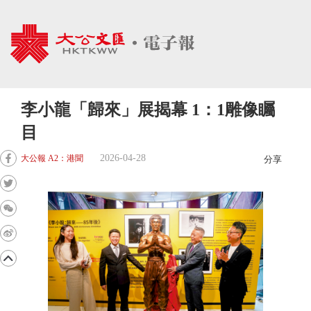
李小龍「歸來」展揭幕 1：1雕像矚
目
2026-04-28
大公報 A2：港聞
分享