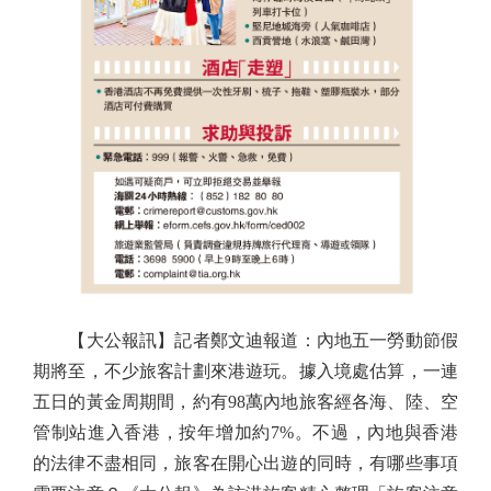
【大公報訊】記者鄭文迪報道：內地五一勞動節假
期將至，不少旅客計劃來港遊玩。據入境處估算，一連
五日的黃金周期間，約有98萬內地旅客經各海、陸、空
管制站進入香港，按年增加約7%。不過，內地與香港
的法律不盡相同，旅客在開心出遊的同時，有哪些事項