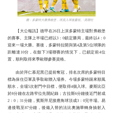
圖：多蒙特大勝弗賴堡，球員入球後慶祝。\美聯社
【大公報訊】德甲在26日上演多蒙特主場對弗賴堡
的賽事。主隊上半場已經以3：0鎖定勝局，最終以4：0
迎來一場大勝。賽後，多蒙特拉開與第4及第5位球隊的
距離達10分，在餘下3場聯賽的情況下，已鎖定前4位
置，順利取得來季歐聯參賽資格。
由於拜仁慕尼黑已提前奪冠，排名次席的多蒙特目
標為保住亞軍及爭取歐聯入場券。今場多蒙特踢來順風
順水，全場5次射門中目標，便取得4個入球。麥斯比亞
於8分鐘在左路窄位先開紀錄；古拉斯6分鐘後近門射成
2：0；31分鐘，賓斯拜尼接應角球頂成3：0完半場。易
邊後戰至87分鐘，後備入替的法比奧施華轉身抽射入