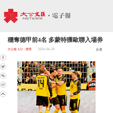
穩奪德甲前4名 多蒙特獲歐聯入場券
2026-04-28
大公報 A22：體育
分享