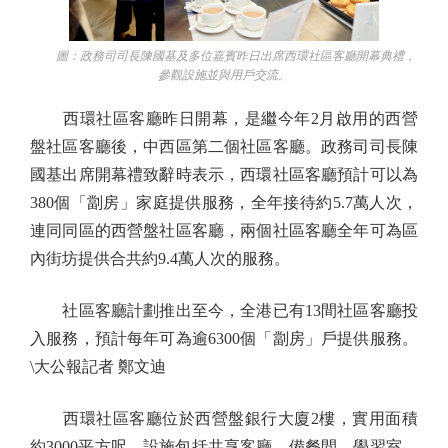
圖：政務司司長陳國基及多位嘉賓昨日出席西環社區客廳開幕典禮，
參觀設施並與用戶交流。
西環社區客廳昨日開幕，是繼今年2月啟用的西營
盤社區客廳後，中西區第二個社區客廳。政務司司長陳
國基出席開幕禮致辭時表示，西環社區客廳預計可以為
380個「劏房」家庭提供服務，全年接待約5.7萬人次，
連同同區的西營盤社區客廳，兩個社區客廳全年可為區
內街坊提供合共約9.4萬人次的服務。
社區客廳計劃推出至今，全港已有13間社區客廳投
入服務，預計每年可為逾6300個「劏房」戶提供服務。
\大公報記者 鄭文迪
西環社區客廳位於西營盤銀行大廈2樓，實用面積
約3000平方呎，設施包括共享客廳、備餐間、學習室、