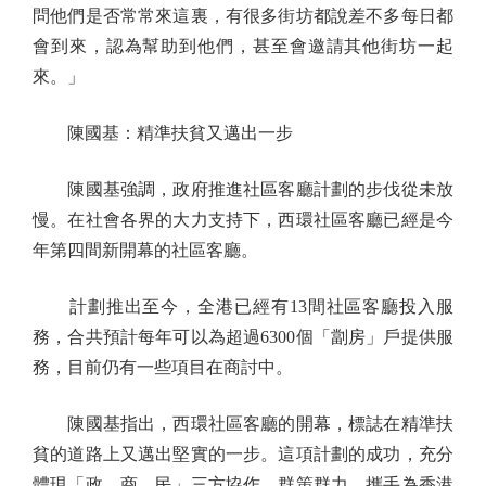
問他們是否常常來這裏，有很多街坊都說差不多每日都
會到來，認為幫助到他們，甚至會邀請其他街坊一起
來。」
陳國基：精準扶貧又邁出一步
陳國基強調，政府推進社區客廳計劃的步伐從未放
慢。在社會各界的大力支持下，西環社區客廳已經是今
年第四間新開幕的社區客廳。
計劃推出至今，全港已經有13間社區客廳投入服
務，合共預計每年可以為超過6300個「劏房」戶提供服
務，目前仍有一些項目在商討中。
陳國基指出，西環社區客廳的開幕，標誌在精準扶
貧的道路上又邁出堅實的一步。這項計劃的成功，充分
體現「政、商、民」三方協作，群策群力，攜手為香港