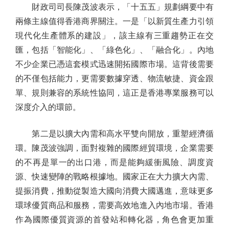
財政司司長陳茂波表示，「十五五」規劃綱要中有
兩條主線值得香港商界關注。一是「以新質生產力引領
現代化生產體系的建設」，該主線有三重趨勢正在交
匯，包括「智能化」、「綠色化」、「融合化」。內地
不少企業已憑這套模式迅速開拓國際市場。這背後需要
的不僅包括能力，更需要數據穿透、物流敏捷、資金跟
單、規則兼容的系統性協同，這正是香港專業服務可以
深度介入的環節。
第二是以擴大內需和高水平雙向開放，重塑經濟循
環。陳茂波強調，面對複雜的國際經貿環境，企業需要
的不再是單一的出口港，而是能夠緩衝風險、調度資
源、快速變陣的戰略根據地。國家正在大力擴大內需、
提振消費，推動從製造大國向消費大國邁進，意味更多
環球優質商品和服務，需要高效地進入內地市場。香港
作為國際優質資源的首發站和轉化器，角色會更加重