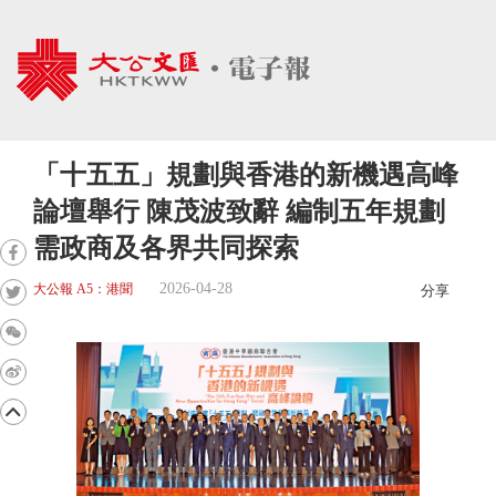
「十五五」規劃與香港的新機遇高峰
論壇舉行 陳茂波致辭 編制五年規劃
需政商及各界共同探索
2026-04-28
大公報 A5：港聞
分享