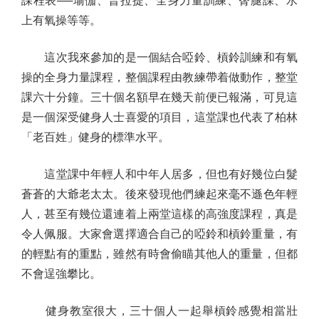
課程表──瑜伽、普拉提、全身力量訓練、臀腿課、水
上有氧操等等。
這次我來參加的是一個結合啞鈴、槓鈴訓練和有氧
操的全身力量課程，整個課程由教練帶着做動作，整堂
課六十分鐘。三十個名額早在幾天前便已報滿，可見這
是一個深受健身人士喜愛的項目，這堂課也代表了柏林
「老百姓」健身的標準水平。
這堂課中年輕人和中年人居多，但也有好幾位白髮
蒼蒼的大爺老太太。後來發現他們練起來毫不遜色年輕
人，甚至有幾位還連着上兩堂這樣的高強度課程，真是
令人佩服。大家會選擇適合自己的啞鈴和槓鈴重量，有
的輕點有的重點，雖然有時會偷瞄其他人的重量，但都
不會逞強攀比。
健身教室很大，三十個人一起舉槓鈴感覺相當壯