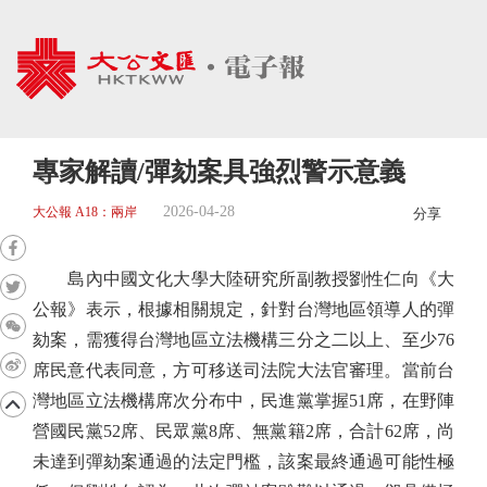
專家解讀/彈劾案具強烈警示意義
2026-04-28
大公報 A18：兩岸
分享
島內中國文化大學大陸研究所副教授劉性仁向《大
公報》表示，根據相關規定，針對台灣地區領導人的彈
劾案，需獲得台灣地區立法機構三分之二以上、至少76
席民意代表同意，方可移送司法院大法官審理。當前台
灣地區立法機構席次分布中，民進黨掌握51席，在野陣
營國民黨52席、民眾黨8席、無黨籍2席，合計62席，尚
未達到彈劾案通過的法定門檻，該案最終通過可能性極