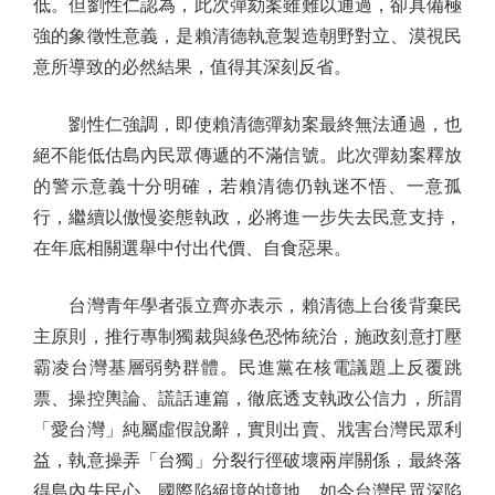
低。但劉性仁認為，此次彈劾案雖難以通過，卻具備極
強的象徵性意義，是賴清德執意製造朝野對立、漠視民
意所導致的必然結果，值得其深刻反省。
劉性仁強調，即使賴清德彈劾案最終無法通過，也
絕不能低估島內民眾傳遞的不滿信號。此次彈劾案釋放
的警示意義十分明確，若賴清德仍執迷不悟、一意孤
行，繼續以傲慢姿態執政，必將進一步失去民意支持，
在年底相關選舉中付出代價、自食惡果。
台灣青年學者張立齊亦表示，賴清德上台後背棄民
主原則，推行專制獨裁與綠色恐怖統治，施政刻意打壓
霸凌台灣基層弱勢群體。民進黨在核電議題上反覆跳
票、操控輿論、謊話連篇，徹底透支執政公信力，所謂
「愛台灣」純屬虛假說辭，實則出賣、戕害台灣民眾利
益，執意操弄「台獨」分裂行徑破壞兩岸關係，最終落
得島內失民心、國際陷絕境的境地。如今台灣民眾深陷