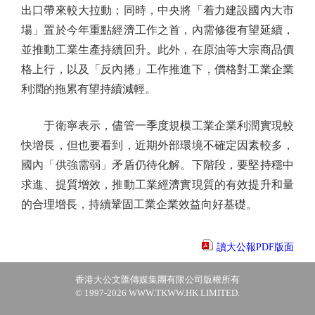
出口帶來較大拉動；同時，中央將「着力建設國內大市
場」置於今年重點經濟工作之首，內需修復有望延續，
並推動工業生產持續回升。此外，在原油等大宗商品價
格上行，以及「反內捲」工作推進下，價格對工業企業
利潤的拖累有望持續減輕。
于衛寧表示，儘管一季度規模工業企業利潤實現較
快增長，但也要看到，近期外部環境不確定因素較多，
國內「供強需弱」矛盾仍待化解。下階段，要堅持穩中
求進、提質增效，推動工業經濟實現質的有效提升和量
的合理增長，持續鞏固工業企業效益向好基礎。
讀大公報PDF版面
香港大公文匯傳媒集團有限公司版權所有
© 1997-2026 WWW.TKWW.HK LIMITED.