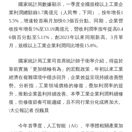
國家統計局數據顯示，一季度全國規模以上工業企
業利潤總額錄1.7萬億元（人民幣，下同），按年增長1
5.5%，增速較首兩月加快0.3個百分點。同期，企業營
收按年增長5%至33.19萬億元，營收利潤率按年提高0.4
6個百分點至5.11%，創2023年以來同期新高。3月單
月，規模以上工業企業利潤同比增長15.8%。
國家統計局工業司首席統計師于衛寧介紹，得益於
靠前實施「更加積極有為」的宏觀政策，年初以來工業
經濟在複雜環境中穩步回升，企業效益呈現持續改善態
勢。分析指，工業領域價格的修復，疊加利潤率的提
升，推動企業盈利持續改善。本季工業企業利潤料續修
復，但修復節奏可能趨緩，且不同行業分化或將加大。
\大公報記者 倪巍晨
今年首季度，人工智能（AI）、半導體相關產業加