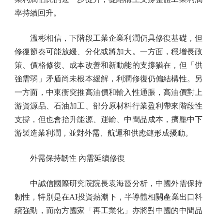
率持續回升。
溫彬相信，下階段工業企業利潤仍具修復基礎，但
修復節奏可能放緩、分化或將加大。一方面，穩增長政
策、價格修復、成本改善和新動能的支撐猶在，但「供
強需弱」矛盾尚未根本緩解，利潤修復仍偏結構性。另
一方面，中東衝突推高油價和輸入性通脹，高油價對上
游資源品、石油加工、部分原材料行業盈利帶來階段性
支撐，但也會抬升能源、運輸、中間品成本，擠壓中下
游製造業利潤，並對外需、航運和供應鏈形成擾動。
外需保持韌性 內需延續修復
中誠信國際研究院院長袁海霞分析，中國外需保持
韌性，特別是在AI投資熱潮下，半導體相關產業出口料
續強勁，而南方國家「再工業化」亦將對中國的中間品