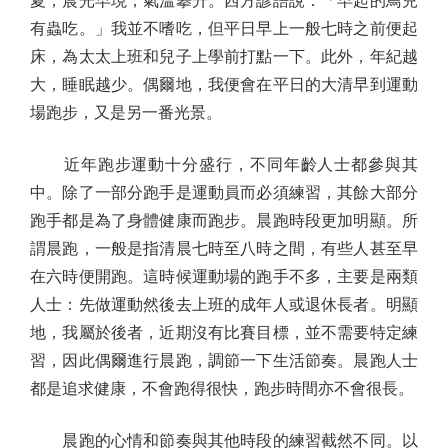
夏，晨光早現，氣溫攀升。西方諺語說：「早起的鳥兒
有蟲吃。」我並不嗜吃，但平日早上一般七時之前便起
床，為太太上班和兒子上學前打點一下。此外，年紀越
大，睡眠越少。偶爾地，我便會在平日的大清早到運動
場跑步，又是另一番光景。
近年跑步運動十分盛行，不同年齡人士都參與其
中。除了一部分跑手是運動員而必須練習，其餘大部分
跑手都是為了身體健康而跑步。晨跑時段更加明顯。所
謂晨跑，一般是指清晨七時至八時之間，有些人甚至早
在六時便開跑。這時候運動場的跑手不多，主要是兩類
人士：先做運動然後去上班的成年人或退休長者。明顯
地，我屬於後者，近期沒有比賽目標，並不需要特定練
習，因此偶爾進行晨跑，調節一下生活節奏。晨跑人士
都是追求健康，不會跑得很快，跑步時間亦不會很長。
晨跑的心情和節奏與其他時段的練習截然不同。以