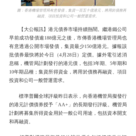
圖：香港機場管理局有意發債，集資一百五十億港元，將用於債務再
融資、項目投資和公司一般營運需求。
【大公報訊】港元債券市場持續熱鬧。繼港鐵公司
早前成功發債逾188億元之後，市傳香港機場管理局也
有意透過公開市場發債，集資最少150億港元。據報該
批債券最快將於今日（4月28日）定價。據外電引述消
息稱，機管局計劃發行的港元債，包括3年期、5年期和
10年期品種；集資所得資金，將用於債務再融資、項目
投資和公司一般營運需求。
標準普爾全球評級昨日表示，向香港機管局擬發行
的港元計價債券授予「AA+」的長期發行評級。機管局
計劃將募集所得資金用於一般公司用途，包括資本開支
和再融資。