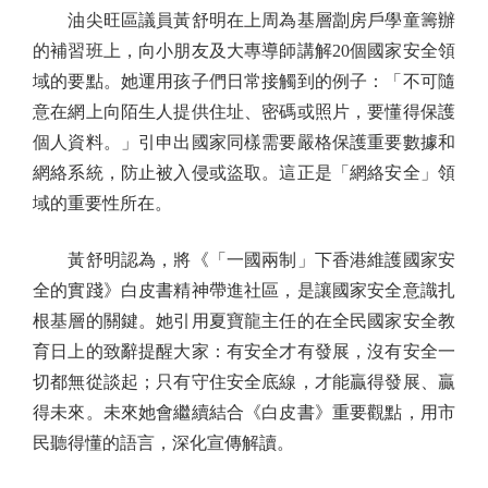
油尖旺區議員黃舒明在上周為基層劏房戶學童籌辦
的補習班上，向小朋友及大專導師講解20個國家安全領
域的要點。她運用孩子們日常接觸到的例子：「不可隨
意在網上向陌生人提供住址、密碼或照片，要懂得保護
個人資料。」引申出國家同樣需要嚴格保護重要數據和
網絡系統，防止被入侵或盜取。這正是「網絡安全」領
域的重要性所在。
黃舒明認為，將《「一國兩制」下香港維護國家安
全的實踐》白皮書精神帶進社區，是讓國家安全意識扎
根基層的關鍵。她引用夏寶龍主任的在全民國家安全教
育日上的致辭提醒大家：有安全才有發展，沒有安全一
切都無從談起；只有守住安全底線，才能贏得發展、贏
得未來。未來她會繼續結合《白皮書》重要觀點，用市
民聽得懂的語言，深化宣傳解讀。