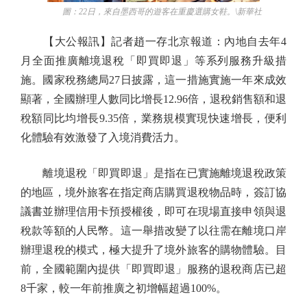
圖：22日，來自墨西哥的遊客在重慶選購女鞋。\新華社
【大公報訊】記者趙一存北京報道：內地自去年4
月全面推廣離境退稅「即買即退」等系列服務升級措
施。國家稅務總局27日披露，這一措施實施一年來成效
顯著，全國辦理人數同比增長12.96倍，退稅銷售額和退
稅額同比均增長9.35倍，業務規模實現快速增長，便利
化體驗有效激發了入境消費活力。
離境退稅「即買即退」是指在已實施離境退稅政策
的地區，境外旅客在指定商店購買退稅物品時，簽訂協
議書並辦理信用卡預授權後，即可在現場直接申領與退
稅款等額的人民幣。這一舉措改變了以往需在離境口岸
辦理退稅的模式，極大提升了境外旅客的購物體驗。目
前，全國範圍內提供「即買即退」服務的退稅商店已超
8千家，較一年前推廣之初增幅超過100%。