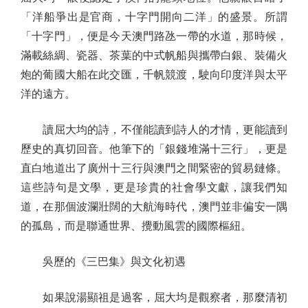
「洋船爭出是官商，十字門開向二洋」的盛景。所謂
「十字門」，便是今天澳門路氹一帶的水道，那時候，
滿載絲綢、瓷器、茶葉的中式帆船與攜帶白銀、裝備火
炮的葡國大船在此交匯，千帆競渡，駛向印度洋與太平
洋的遠方。
讀屈大均的詩，不僅能讀到詩人的才情，更能讀到
歷史的真切回音。他筆下的「銀錢堆滿十三行」，更是
直白地道出了廣州十三行與澳門之間緊密的貿易鏈條。
這些詩句是文學，更是珍貴的社會學文獻，讓我們知
道，在那個波瀾壯闊的大航海時代，澳門並非偏安一隅
的孤島，而是聯通世界、攪動風雲的國際樞紐。
吳歷的《三巴集》與文化初遇
如果說湯顯祖是過客，屈大均是觀察者，那麼清初