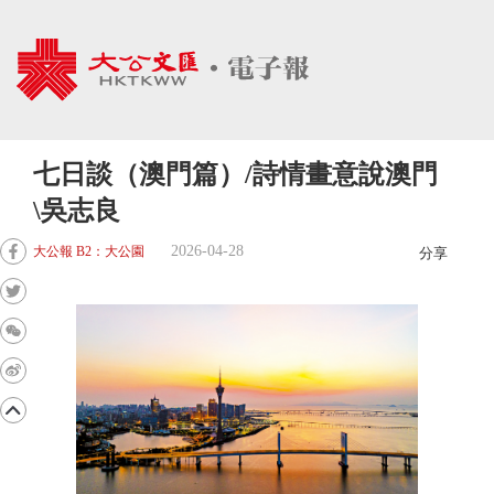
七日談（澳門篇）/詩情畫意說澳門
\吳志良
2026-04-28
大公報 B2：大公園
分享