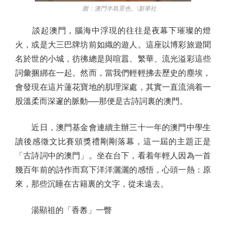
圖：澳門半島景色。\新華社
談起澳門，腦海中浮現的往往是夜幕下璀璨的燈
火，或是大三巴牌坊前如織的遊人。這座以博彩旅遊聞
名於世的小城，彷彿總是與喧囂、繁華、流光溢彩這些
詞彙捆綁在一起。然而，當我們輕輕拂去歷史的塵埃，
會發現在這片蓮花寶地的肌理深處，其實一直流淌着一
股溫柔而深邃的脈動──那便是古詩詞裏的澳門。
近日，澳門基金會連續主辦三十一年的澳門中學生
讀後感徵文比賽頒獎禮剛剛落幕，這一屆的主題正是
「古詩詞中的澳門」。坐在台下，看着年輕人因為一首
幾百年前的詩作而寫下洋洋灑灑的感悟，心頭一熱：原
來，那些沉睡在古籍裏的文字，從未遠去。
湯顯祖的「香嶴」一瞥