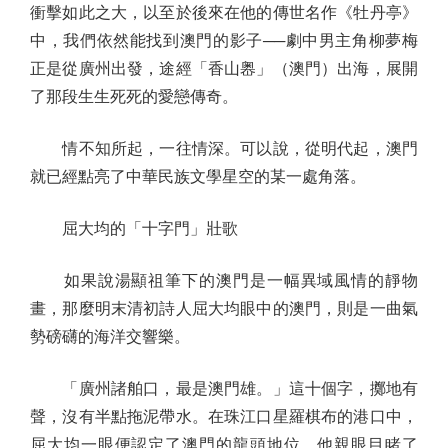
衝擊如此之大，以至於後來在他的傳世名作《牡丹亭》
中，我們依然能找到澳門的影子──劇中男主角柳夢梅
正是從廣州出發，途經「香山嶴」（澳門）出海，展開
了那段生生死死的愛戀傳奇。
情不知所起，一往情深。可以說，從明代起，澳門
就已經點亮了中華民族文學星空的某一處角落。
屈大均的「十字門」壯歌
如果說湯顯祖筆下的澳門是一幅異域風情的靜物
畫，那麼明末清初詩人屈大均眼中的澳門，則是一曲氣
勢磅礴的海洋交響樂。
「廣州諸舶口，最是澳門雄。」這十個字，擲地有
聲，沒有半點拖泥帶水。在珠江口星羅棋布的港口中，
屈大均一眼便認定了澳門的龍頭地位。他親眼目睹了