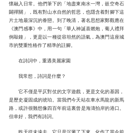
懷融入日常。他們筆下的「地盡東南水一灣，嵌空奇石
闢禪關」，既有對山水自然的哲思，也隱含着對腳下這
片土地最深沉的眷戀。到了晚清，著名思想家鄭觀應在
《澳門感事》中，用一句「華人神誕喜燃炮，葡人禮拜
例敲鐘」，更是以一種從容坦然的語氣，為澳門這座城
市的雙重性格作了精準的註腳。
在詩詞中，重遇美麗家園
我常想，詩詞是什麼？
它不僅是平仄對仗的文字遊戲，更是文化的基因，
是歷史凝固成的琥珀。當我們今天站在車水馬龍的新馬
路，或許很難想像四百年前這裏曾是海濤拍岸的港口。
但幸好，我們有詩詞。
昨天從未遠去，它只是沉澱了下來，化作了當今前