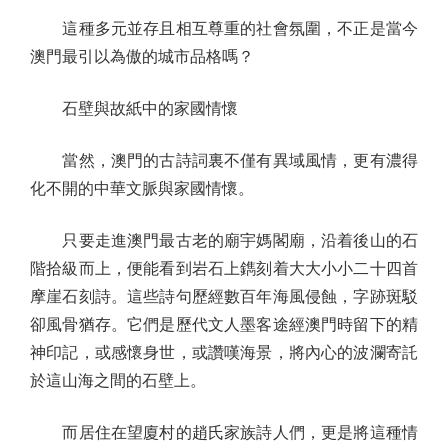
這種多元並存且相互尊重的社會氛圍，不正是當今
澳門最引以為傲的城市品格嗎？
石壁與故紙中的家國情懷
當然，澳門的古詩詞裏不僅有異域風情，更有濃得
化不開的中華文脈與家國情懷。
只要走進澳門最古老的廟宇媽閣廟，沿着後山的石
階拾級而上，便能看到岩石上鐫刻着大大小小二十四首
摩崖石刻詩。這些詩句歷經數百年海風侵蝕，字跡斑駁
卻風骨猶存。它們是歷代文人墨客途經澳門時留下的精
神印記，或感懷身世，或讚嘆海景，將內心的波瀾寄託
於這山海之間的石壁上。
而居住在望廈村的趙氏家族詩人們，更是將這種情