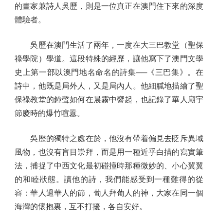
的畫家兼詩人吳歷，則是一位真正在澳門住下來的深度
體驗者。
吳歷在澳門生活了兩年，一度在大三巴教堂（聖保
祿學院）學道。這段特殊的經歷，讓他寫下了澳門文學
史上第一部以澳門地名命名的詩集──《三巴集》。在
詩中，他既是局外人，又是局內人。他細膩地描繪了聖
保祿教堂的鐘聲如何在晨霧中響起，也記錄了華人廟宇
節慶時的爆竹喧囂。
吳歷的獨特之處在於，他沒有帶着偏見去貶斥異域
風物，也沒有盲目崇拜，而是用一種近乎白描的寫實筆
法，捕捉了中西文化最初碰撞時那種微妙的、小心翼翼
的和睦狀態。讀他的詩，我們能感受到一種難得的從
容：華人過華人的節，葡人拜葡人的神，大家在同一個
海灣的懷抱裏，互不打擾，各自安好。