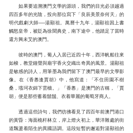
如果要追溯澳門文學的源頭，我們的目光必須越過
四百多年的光陰，投向那位寫下「良辰美景奈何天」的
明代戲劇大師──湯顯祖。萬曆十九年，湯顯祖因上書
觸怒皇帝，被貶為徐聞典史，南下途中，他踏足了當時
還方興未艾的澳門。
彼時的澳門，葡人入居已近四十年，西洋帆船往來
如梭，教堂鐘聲與廟宇香火交織出奇異的風景。湯顯祖
是敏感的詩人，用筆墨為我們留下了澳門最早的文學影
像。在《香嶴逢賈胡》中，他寫道：「不住田園不樹
桑，珴珂衣錦下雲檣。」「香嶴」是澳門的古稱，「賈
胡」便是那些蓄着鬍鬚、衣着華麗的葡萄牙商人。
透過這些詩句，我們彷彿看見了四百年前澳門港口
的黃昏：海面桅杆林立，岸上燈火初上，華洋雜處的街
道飄盪着陌生的異國語調。這段短暫的邂逅對湯顯祖的