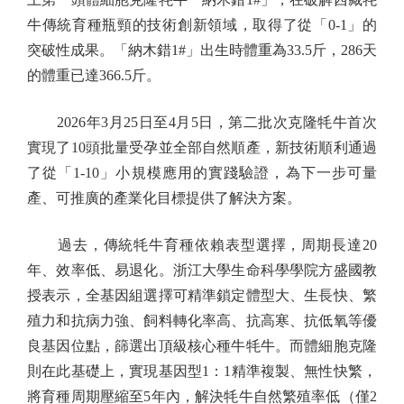
牛傳統育種瓶頸的技術創新領域，取得了從「0-1」的
突破性成果。「納木錯1#」出生時體重為33.5斤，286天
的體重已達366.5斤。
2026年3月25日至4月5日，第二批次克隆牦牛首次
實現了10頭批量受孕並全部自然順產，新技術順利通過
了從「1-10」小規模應用的實踐驗證，為下一步可量
產、可推廣的產業化目標提供了解決方案。
過去，傳統牦牛育種依賴表型選擇，周期長達20
年、效率低、易退化。浙江大學生命科學學院方盛國教
授表示，全基因組選擇可精準鎖定體型大、生長快、繁
殖力和抗病力強、飼料轉化率高、抗高寒、抗低氧等優
良基因位點，篩選出頂級核心種牛牦牛。而體細胞克隆
則在此基礎上，實現基因型1：1精準複製、無性快繁，
將育種周期壓縮至5年內，解決牦牛自然繁殖率低（僅2