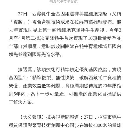
犢及代孕母牛合影。
27日，西藏牦牛全基因組選擇與體細胞克隆（又稱
「複製」）複合育種技術成果在拉薩市當雄縣發布。繼
去年實現世界上第一頭體細胞克隆牦牛生產後，今年3
月至4月第二批次克隆牦牛首次實現了10頭批量受孕並
全部自然順產，意味該攻關團隊在牦牛育種領域居國內
領先並達到國際先進水平。
據透露，該項技術可精準鎖定優良基因位點，實現
基因型1：1精準複製、無性快繁，破解西藏牦牛良種擴
繁慢、產業效益低等難題，育種周期從傳統的20年壓縮
到5年內，為下一步可量產、可推廣的產業化目標提供
了解決方案。
【大公報訊】據央視新聞報道：27日，拉薩市牦牛
種質保護與繁育技術創新中心同步在海拔4300米的當雄