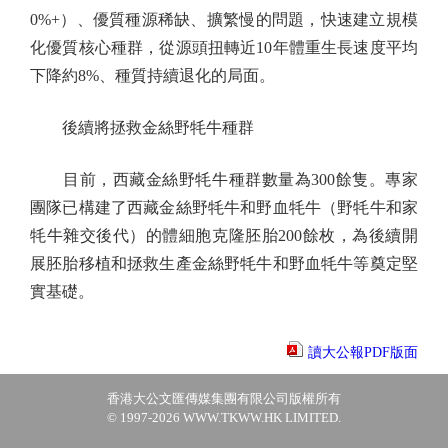
0%+）、優質種源稀缺、擴繁慢的問題，快速建立規模
化優質核心種群，從源頭扭轉近10年體重生長速度平均
下降約8%、種質持續退化的局面。
後續將拯救金絲野牦牛種群
目前，西藏金絲野牦牛種群數量為300餘隻。專家
團隊已構建了西藏金絲野牦牛和野血牦牛（野牦牛和家
牦牛雜交後代）的體細胞克隆胚胎200餘枚，為後續開
展胚胎移植和拯救生產金絲野牦牛和野血牦牛等奠定堅
實基礎。
讀大公報PDF版面
香港大公文匯傳媒集團有限公司版權所有
© 1997-2026 WWW.TKWW.HK LIMITED.