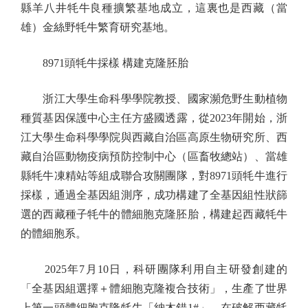
縣羊八井牦牛良種擴繁基地成立，這裏也是西藏（當
雄）金絲野牦牛繁育研究基地。
8971頭牦牛採樣 構建克隆胚胎
浙江大學生命科學學院教授、國家瀕危野生動植物
種質基因保護中心主任方盛國透露，從2023年開始，浙
江大學生命科學學院與西藏自治區高原生物研究所、西
藏自治區動物疫病預防控制中心（區畜牧總站）、當雄
縣牦牛凍精站等組成聯合攻關團隊，對8971頭牦牛進行
採樣，通過全基因組測序，成功構建了全基因組性狀篩
選的西藏種子牦牛的體細胞克隆胚胎，構建起西藏牦牛
的體細胞系。
2025年7月10日，科研團隊利用自主研發創建的
「全基因組選擇＋體細胞克隆複合技術」，生產了世界
上第一頭體細胞克隆牦牛「納木錯1#」，在破解西藏牦