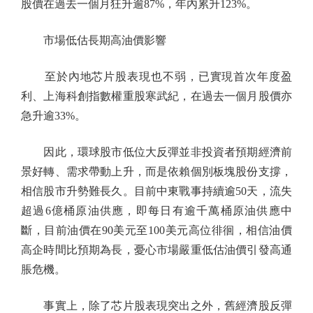
股價在過去一個月狂升逾87%，年內累升123%。
市場低估長期高油價影響
至於內地芯片股表現也不弱，已實現首次年度盈
利、上海科創指數權重股寒武紀，在過去一個月股價亦
急升逾33%。
因此，環球股市低位大反彈並非投資者預期經濟前
景好轉、需求帶動上升，而是依賴個別板塊股份支撐，
相信股市升勢難長久。目前中東戰事持續逾50天，流失
超過6億桶原油供應，即每日有逾千萬桶原油供應中
斷，目前油價在90美元至100美元高位徘徊，相信油價
高企時間比預期為長，憂心市場嚴重低估油價引發高通
脹危機。
事實上，除了芯片股表現突出之外，舊經濟股反彈