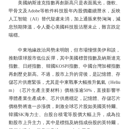
美國納斯達克指數再創新高只是表面風光，微軟、
甲骨文及Adobe等軟件科技股年內股價繼續潛水，反映
人工智能（AI）替代疑慮未消，加上通脹來勢洶洶，減
息預期降溫，令人憂心美國科技股沽壓未止，難言跌定
喘穩。
中東地緣政治局勢未明朗，但市場憧憬美伊和談，
推動環球股市低位反彈，其中美國標普指數及納斯達克
指數、日經指數、韓國KOSPI指數、中國台灣加權指數
再創歷史新高。不過，股市上升的背後，是記憶體、存
儲芯片供應緊張，尤其是中東戰事大幅推升氦氣（Heliu
m）（芯片生產主要材料）價格漲逾50%，直接影響半
導體產業生產成本、芯片供應穩定，記憶體、存儲芯片
價格勢將進一步漲價，刺激全球芯片股如美國英特爾、
韓國SK海力士、台股台積電等股價大幅上升，成為拉
動股市上升主力，其中是標指及納指成份股的英特爾，