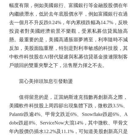
幅度有限，例如美國銀行、富國銀行等金融股股價在年
內繼續潛水，低於去年底股價水平，例如富國銀行在過
去一個月不升反跌0.24%，年內累積跌幅為14.7%，反映
投資者對美國經濟前景不樂觀，受累私募信貸風險高
懸。最重要的是，美國高通脹噩夢將至，利率隨時不減
反加，美股面臨重壓，特別是對利率敏感的科技股，其
中軟件科技股在AI替代疑慮與私募信貸基金接連限制客
戶贖回的雙重夾擊之下，沽售壓力揮之不去。
當心美掉頭加息引發動盪
值得留意的是，正當納斯達克指數再創新高之際，
美國軟件科技股上周四卻出現集體下跌，微軟跌3.5%、
Palantir跌逾4%、甲骨文跌近6%、Snowflake跌超6%、A
dobe跌超8%、ServiceNow大瀉14%，其中微軟、甲骨文
年內股價仍插水12.2%及11.1%，可知道美股創新高只是