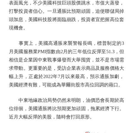
表面風光，不少美國科技巨頭股價跳水，市值大蒸發，
打擊投資者信心。一旦通脹比預期頑固，迫使聯儲局掉
頭加息，美國科技股將面臨崩跌，投資者宜把握高位套
現機會。
事實上，美國高通脹來襲警報長鳴，標普制定的3
月美國服務業PMI指數由2月的三年低位反彈至51.3，但
相信是企業因中東戰事爆發而大舉囤貨，並不是市場需
求帶動。更重要的是，受訪企業表示商品及服務價格大
幅上升，正處於2022年7月以來最高，預示通脹加劇，
美國經濟有難，可能成為華爾街股市高位回調的藉口。
中東地緣政治局勢仍然未明朗，油價恐會長期於高
位徘徊，美國通脹將比預期更加頑固，拖累經濟下行。
近月大幅反彈的美股，隨時會打回原形。