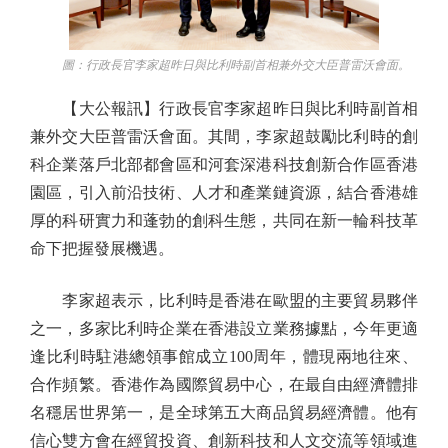
圖：行政長官李家超昨日與比利時副首相兼外交大臣普雷沃會面。
【大公報訊】行政長官李家超昨日與比利時副首相
兼外交大臣普雷沃會面。其間，李家超鼓勵比利時的創
科企業落戶北部都會區和河套深港科技創新合作區香港
園區，引入前沿技術、人才和產業鏈資源，結合香港雄
厚的科研實力和蓬勃的創科生態，共同在新一輪科技革
命下把握發展機遇。
李家超表示，比利時是香港在歐盟的主要貿易夥伴
之一，多家比利時企業在香港設立業務據點，今年更適
逢比利時駐港總領事館成立100周年，體現兩地往來、
合作頻繁。香港作為國際貿易中心，在最自由經濟體排
名穩居世界第一，是全球第五大商品貿易經濟體。他有
信心雙方會在經貿投資、創新科技和人文交流等領域進