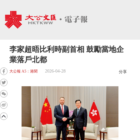
李家超晤比利時副首相 鼓勵當地企
業落戶北都
2026-04-28
大公報 A5：港聞
分享