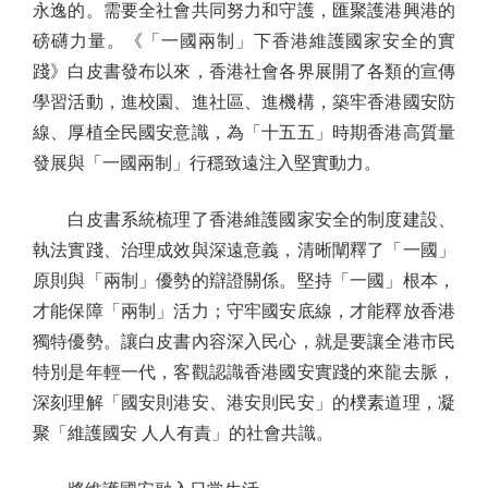
永逸的。需要全社會共同努力和守護，匯聚護港興港的
磅礴力量。《「一國兩制」下香港維護國家安全的實
踐》白皮書發布以來，香港社會各界展開了各類的宣傳
學習活動，進校園、進社區、進機構，築牢香港國安防
線、厚植全民國安意識，為「十五五」時期香港高質量
發展與「一國兩制」行穩致遠注入堅實動力。
白皮書系統梳理了香港維護國家安全的制度建設、
執法實踐、治理成效與深遠意義，清晰闡釋了「一國」
原則與「兩制」優勢的辯證關係。堅持「一國」根本，
才能保障「兩制」活力；守牢國安底線，才能釋放香港
獨特優勢。讓白皮書內容深入民心，就是要讓全港市民
特別是年輕一代，客觀認識香港國安實踐的來龍去脈，
深刻理解「國安則港安、港安則民安」的樸素道理，凝
聚「維護國安 人人有責」的社會共識。