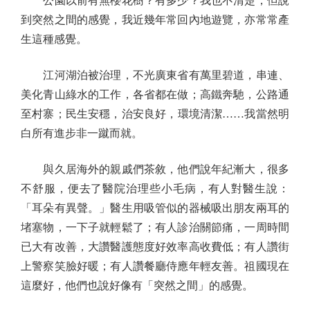
公園以前有無櫻花樹？有多少？我也不清楚，但說
到突然之間的感覺，我近幾年常回內地遊覽，亦常常產
生這種感覺。
江河湖泊被治理，不光廣東省有萬里碧道，串連、
美化青山綠水的工作，各省都在做；高鐵奔馳，公路通
至村寨；民生安穩，治安良好，環境清潔……我當然明
白所有進步非一蹴而就。
與久居海外的親戚們茶敘，他們說年紀漸大，很多
不舒服，便去了醫院治理些小毛病，有人對醫生說：
「耳朵有異聲。」醫生用吸管似的器械吸出朋友兩耳的
堵塞物，一下子就輕鬆了；有人診治關節痛，一周時間
已大有改善，大讚醫護態度好效率高收費低；有人讚街
上警察笑臉好暖；有人讚餐廳侍應年輕友善。祖國現在
這麼好，他們也說好像有「突然之間」的感覺。