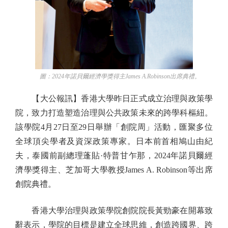
圖：2024年諾貝爾經濟學獎得主James A.Robinson出席典禮。
【大公報訊】香港大學昨日正式成立治理與政策學
院，致力打造塑造治理與公共政策未來的跨學科樞紐。
該學院4月27日至29日舉辦「創院周」活動，匯聚多位
全球頂尖學者及資深政策專家。日本前首相鳩山由紀
夫，泰國前副總理蓬貼·特普甘乍那，2024年諾貝爾經
濟學獎得主、芝加哥大學教授James A. Robinson等出席
創院典禮。
香港大學治理與政策學院創院院長黃勁豪在開幕致
辭表示，學院的目標是建立全球思維，創造跨國界、跨