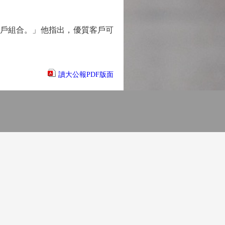
戶組合。」他指出，優質客戶可
讀大公報PDF版面