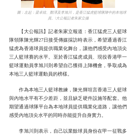
圖：左起：梁卓炫、鄭澤及李旭川，是香江猛虎籃球隊陣中的本地球
員。\大公報記者朱家立攝
【大公報訊】記者朱家立報道：香江猛虎三人籃球
隊領隊陳光輝27日接受傳媒採訪時表示，希望通過香江
猛虎為香港球員提供職業化舞台，讓他們感受內地頂尖
三人籃球賽的水平。至於香江猛虎成員、現役香港甲一
籃球運動員李旭川則希望自己獲得上陣機會，爭取成為
本地三人籃球運動員的榜樣。
作為本地三人籃球教練，陳光輝坦言香港三人籃球
與內地水平有不少差距，並且缺乏硬件設施等配套。他
期望通過球隊平台為本地球員提供職業化道路，讓他們
感受內地頂尖水平的同時亦能提升自身實力。
李旭川則表示，自己以業餘球員身份在甲一征戰多