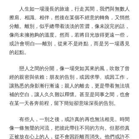
人生如一場漫長的旅途，行走其間，我們與無數人
擦肩、相識、相伴，然後在某個不經意的轉角，又悄然
分離。離別，似乎總帶着淡淡的苦澀，像未說完的話，
像尚未擁抱夠的溫度。然而，若將目光放得更遠一些，
或許會明白──離別，從來不是終點，而是另一場遇見
的起點。
戀人之間的分開，像一場突如其來的風，吹散了曾
經的親密與依賴；朋友的告別，或因求學、或因工作，
讓熟悉的身影漸行漸遠；親人的離去，更是帶着無法填
補的空白，讓人久久難以釋懷。甚至是同事之間，也會
在某一天各奔前程，留下簡短卻意味深長的告別。
有些人，一別之後，或許真的再也無法相見。時間
像一條無聲的河流，把彼此帶往不同的方向。但那些真
正被放在心上的人，從不會因距離而消失。他們或許不