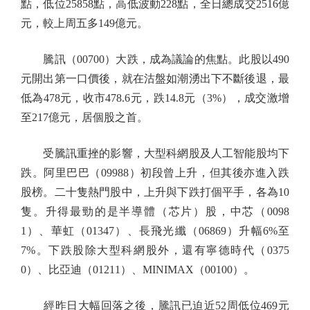
點，低位25858點，高低波動228點，全日總成交2516億
元，較上周五多149億元。
騰訊（00700）大跌，成為議論的焦點。此股以490
元開出第一口價後，就在沽盤如潮湧出下不斷後退，最
低為478元，收市478.6元，跌14.8元（3%），成交激增
至217億元，居個股之首。
受騰訊重挫的影響，大型科網股及人工智能股均下
跌。阿里巴巴（09988）初段曾上升，但其後亦進入跌
股榜。二十隻熱門股中，上升與下跌打個平手，各為10
隻。升得最勁的是半導體（芯片）股，中芯（0098
1）、華虹（01347）、長飛光纖（06869）升幅6%至
7%。下跌股除大型科網股外，還有寧德時代（0375
0）、比亞迪（01211）、MINIMAX（00100）。
經昨日大幅回落之後，騰訊已迫近52周低位469元