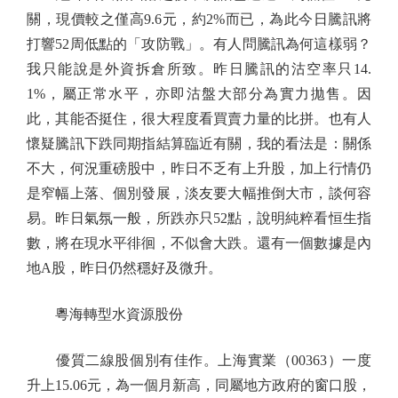
關，現價較之僅高9.6元，約2%而已，為此今日騰訊將
打響52周低點的「攻防戰」。有人問騰訊為何這樣弱？
我只能說是外資拆倉所致。昨日騰訊的沽空率只14.
1%，屬正常水平，亦即沽盤大部分為實力拋售。因
此，其能否挺住，很大程度看買賣力量的比拼。也有人
懷疑騰訊下跌同期指結算臨近有關，我的看法是：關係
不大，何況重磅股中，昨日不乏有上升股，加上行情仍
是窄幅上落、個別發展，淡友要大幅推倒大市，談何容
易。昨日氣氛一般，所跌亦只52點，說明純粹看恒生指
數，將在現水平徘徊，不似會大跌。還有一個數據是內
地A股，昨日仍然穩好及微升。
粵海轉型水資源股份
優質二線股個別有佳作。上海實業（00363）一度
升上15.06元，為一個月新高，同屬地方政府的窗口股，