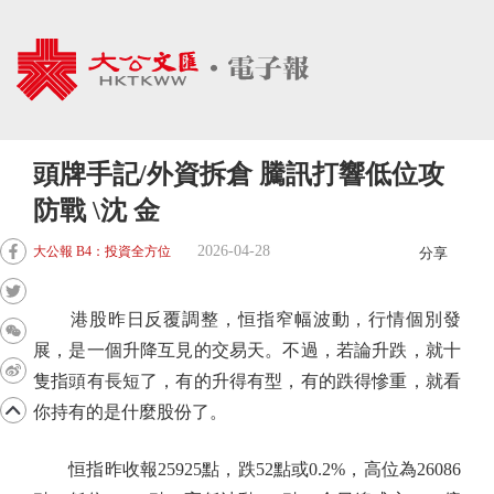
頭牌手記/外資拆倉 騰訊打響低位攻
防戰 \沈 金
2026-04-28
大公報 B4：投資全方位
分享
港股昨日反覆調整，恒指窄幅波動，行情個別發
展，是一個升降互見的交易天。不過，若論升跌，就十
隻指頭有長短了，有的升得有型，有的跌得慘重，就看
你持有的是什麼股份了。
恒指昨收報25925點，跌52點或0.2%，高位為26086