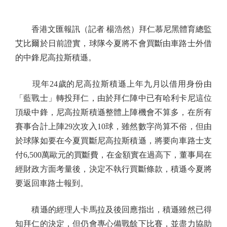
香港文匯報訊（記者 楊浩然）拜仁慕尼黑體育總監
艾比爾於日前證實，球隊今夏將不會買斷由車路士外借
的中鋒尼高拉斯積遜。
現年24歲的尼高拉斯積遜上年九月以借用身份由
「藍戰士」轉投拜仁，由於拜仁陣中已有哈利卡尼這位
頂級中鋒，尼高拉斯積遜整體上陣機會不算多，在所有
賽事合計上陣29次攻入10球，雖然數字尚算不俗，但由
於球隊如要在今夏買斷尼高拉斯積遜，將要向車路士支
付6,500萬歐元的買斷費，在金額實在過高下，董事局在
經財政方面考量後，決定不執行買斷條款，積遜今夏將
要返回車路士報到。
積遜的經理人卡馬拉及後回應指出，積遜雖然已得
知拜仁的決定，但仍會專心備戰餘下比賽，並盡力協助