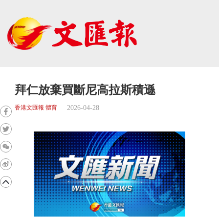
拜仁放棄買斷尼高拉斯積遜
2026-04-28
香港文匯報 體育