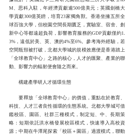
M、思科入駐，年經濟貢獻逾500億美元；英國劍橋大
學貢獻300億英鎊，培育23家獨角獸。香港坐擁五所全
球百強大學，但校園空間長期匱乏，實驗室、宿舍、創
新中心等都遠超負荷，影響教育服務的GDP貢獻僅約1.
3%，遠低於美、英、澳的4%至6%。參考海外經驗，若
空間瓶頸被打破，北都大學城的規模效應便是香港踏上
「全球教育中心」之路的核心，人才的匯聚、產業的聯
動、影響力的輻射便會隨之而來。
構建產學研人才循環生態
要釋放「全球教育中心」的價值，重點在於教育、
科技、人才三者良性循環的生態系統。北都大學城可借
鑑校區、園區、社群三種模式，制定短、中、長期策
略：短期依託洪水橋發展校區模式，快速導入高校資
源；中期在牛潭尾探索「校區＋園區」過渡模式，聯動