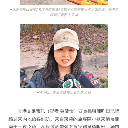
●漁護署每日安排2名浮潛嚮導及3名獨木舟嚮導在近岸水域巡邏。香港文
匯報記者郭木又 攝
●陳小姐。香港文匯報記者郭木又 攝
香港文匯報訊（記者 吳健怡）西貢橋咀洲昨日已陸
續迎來內地旅客到訪。來自東莞的旅客陳小姐來港展開
兩天一夜之旅，在親戚的帶領下首次踏足橋咀洲。她甫