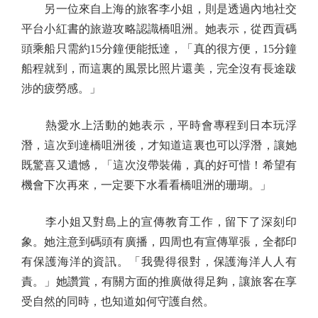
另一位來自上海的旅客李小姐，則是透過內地社交
平台小紅書的旅遊攻略認識橋咀洲。她表示，從西貢碼
頭乘船只需約15分鐘便能抵達，「真的很方便，15分鐘
船程就到，而這裏的風景比照片還美，完全沒有長途跋
涉的疲勞感。」
熱愛水上活動的她表示，平時會專程到日本玩浮
潛，這次到達橋咀洲後，才知道這裏也可以浮潛，讓她
既驚喜又遺憾，「這次沒帶裝備，真的好可惜！希望有
機會下次再來，一定要下水看看橋咀洲的珊瑚。」
李小姐又對島上的宣傳教育工作，留下了深刻印
象。她注意到碼頭有廣播，四周也有宣傳單張，全都印
有保護海洋的資訊。「我覺得很對，保護海洋人人有
責。」她讚賞，有關方面的推廣做得足夠，讓旅客在享
受自然的同時，也知道如何守護自然。